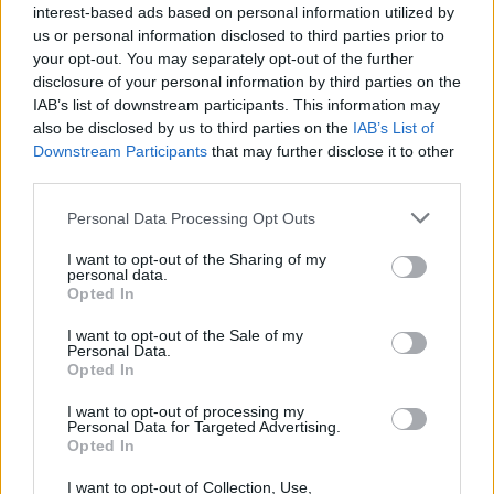
interest-based ads based on personal information utilized by
us or personal information disclosed to third parties prior to
your opt-out. You may separately opt-out of the further
Seguici su Google Discover
disclosure of your personal information by third parties on the
IAB’s list of downstream participants. This information may
Segui Libero Quotidiano su Google Discover
also be disclosed by us to third parties on the
IAB’s List of
Scegli Libero Quotidiano come fonte preferita
Downstream Participants
that may further disclose it to other
third parties.
SEZIONI
Personal Data Processing Opt Outs
I want to opt-out of the Sharing of my
SPETTACOLI
personal data.
Opted In
SCIENZA E TECH
I want to opt-out of the Sale of my
Personal Data.
Opted In
ALTRO
I want to opt-out of processing my
Personal Data for Targeted Advertising.
Opted In
I want to opt-out of Collection, Use,