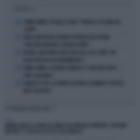
I PIÙ LETTI
1
JANNIK SINNER, UN GROSSO GUAIO: "PERCHÉ LO CACCIANO DAL
CASINÒ"
2
CARLO CONTI RICEVE IL PREMIO SPETTACOLO DEL FESTIVAL
"ORIZZONTI DIFFERENTI, PENSIERI DISTINTI"
3
IN ONDA, MULÈ FRENA SUBITO TELESE SUL CASO-CONTE: "MA
QUALE PROCESSO ALLA NORIMBERGA?!"
4
JANNIK SINNER, LA TEORIA DI NARGISO: "I SUOI GUAI? UN PO'
COME I CALCIATORI..."
5
FRANCESCO TOTTI, LA VERITÀ SUL PUGNO A COLONNESE: "MI DISSE:
NON È TUO FIGLIO"
TI POTREBBERO INTERESSARE
ESTERI
AMANDA KNOX E LA STAND-UP COMEDY SULL'OMICIDIO DI MEREDITH, STEPHANIE
KERCHER: "E SE FOSSE SUCCESSO A TUA SORELLA?"