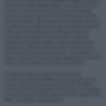
Una lettera è stata lasciata da
Donald Trump
nel cassetto
della scrivania dello
Studio Ovale
, indirizzata al suo vice
JD Vance, con istruzioni nel caso in cui al presidente
dovesse accadere qualcosa."C'è una lettera nel cassetto
del Resolute Desk, indirizzata al vice presidente, nel caso
in cui dovesse accadergli qualcosa", ha rivelato Sebastian
Gorka, capo dell’antiterrorismo dell’amministrazione
americana, nel podcast "Pod Force One". Gorka ha
precisato di non poter rivelare i contenuti della missiva,
aggiungendo: "Abbiamo dei protocolli, credetemi. Non
sono protocolli di cui posso discutere, ma ne abbiamo".La
lettera si inserisce in una più ampia strategia di "proiezione
di forza verso avversari come Cina, Iran e Russia".
JD Vance è il primo in linea di successione alla
presidenza.A gennaio
Trump
aveva già dichiarato di aver
lasciato "istruzioni molto precise" su come "far saltare
l'Iran" in caso di suo assassinio. "Ho lasciato un messaggio.
Se mai dovesse accadermi qualcosa, faremo saltare in aria
l'Iran
", aveva detto a NewsNation.N