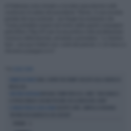
el frattempo sono tornate a circolare speculazioni sulle
condizioni di salute del presidente 79enne. In una recente
puntata del suo podcast, Joe Rogan ha sostenuto che
Trump potrebbe essere nel mirino delle grandi compagnie
petrolifere ("Big Oil") per la sua politica volta ad abbassare
il prezzo della benzina, arrivando a prevedere: "Lo faranno
fuori...non puoi fotterli con i soldi del petrolio. E Jd Vance si
ritroverà a piangere in tv".
Tag
DONALD TRUMP
IRAN, SCONTRO TRA TRUMP E HEGSETH SULLA CARENZA DI
DURANTE UN VERTICE
MISSILI USA
MICHIGAN, TRUMP ATTACCA EL-SAYED: "ODIA ISRAELE E
VINCITORE IN MICHIGAN
IL POPOLO EBRAICO CON UNA PASSIONE CHE GLI BRUCIA NEL CUORE"
GIUSEPPE CONTE, ZAMPOLLI LO INCHIODA:
IL GRILLINO PENSA AI (SUOI) AFFARI
"MI PARLÒ DELL'ALBERGO DI SUO SUOCERO"
OPINIONI