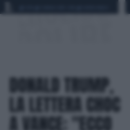
CEUTA
SCANDALO CONTE-COVID
SIGFRIDO RANUCCI
DONALD TRUMP,
LA LETTERA CHOC
A VANCE: "ECCO