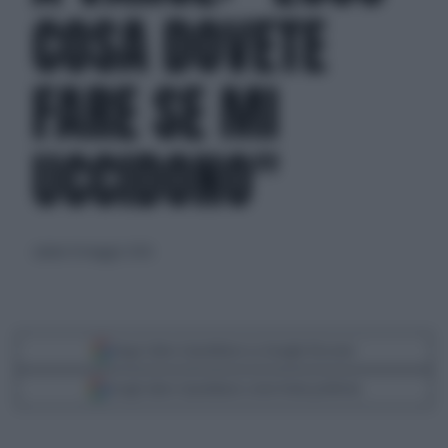
COSA DOVETE
FARE SE MI
UCCIDONO"
sabato 16 maggio 2026
Segui Libero Quotidiano su Google Discover
Scegli Libero Quotidiano come fonte preferita