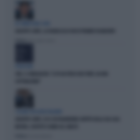
IN COMMISSIONE COVID
GIUSEPPE CONTE, LA FIGURACCIA DI UN EX PREMIER DISABILITATO
Politica
di Alessandro Sallusti
PROIEZIONI
SWG, IL SONDAGGISTA: "IL PD HA PERSO DUE PUNTI, DA NON
SOTTOVALUTARE"
I LEGAMI CON OLIVIA PALADINO
GIUSEPPE CONTE, ECCO CHI PAGHEREBBE L'AFFITTO DELLA SUA CASA:
MISTERO, SOSPETTI E DUBBI SUL CATASTO
Politica
di Giacomo Amadori