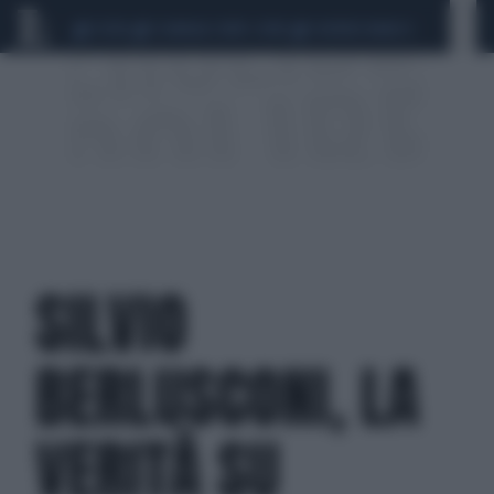
CEUTA
SCANDALO CONTE-COVID
SIGFRIDO RANUCCI
SILVIO
BERLUSCONI, LA
VERITÀ SU