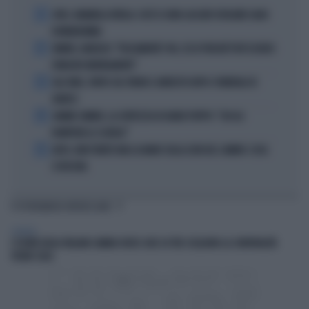
1
JUVE, RAVANELLI RIVELA: COSÌ SI SONO LASCIATI SFUGGIRE GIGIO
DONNARUMMA
2
SINNER, NARGISO: "FISICAMENTE? NO, ECCO PERCHÉ PUÒ ESSERSI
STANCATO MENTALMENTE"
3
IGLI TARE, FURTO SUL TRENO E ARRESTO DOPO I FUNERALI DI
BARESI
4
JANNIK SINNER, LA CERTEZZA DI DARIO PUPPO: "CHI GLI
ROMPERÀ LE SCATOLE"
5
AUTO, NON TENETE MAI LA MANO SULLA LEVA DEL CAMBIO: COSA
SI RISCHIA
TI POTREBBERO INTERESSARE
GENERAL
L’ESTATE DEGLI ITALIANI CAMBIA VOLTO: DUE SU TRE SCELGONO LA CONVIVIALITÀ
VICINO CASA