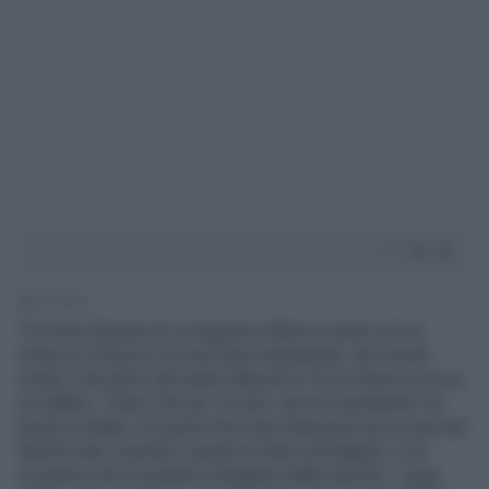
1' di lettura
Tra Silvio Berlusconi e Angelino Alfano si parte con lo
scherzo e finisce con una frase inquietante, dai risvolti
sinistri. Dal palco del teatro Manzoni il Cav scherza sul suo
ex delfino: "Dopo che per 12 anni, da mio assistente, ha
tenuto al Milan, un giorno l'ho visto disperarsi per un gol del
Benfica alla Juventus. Quindi ho fatto un'indagine: e ho
scoperto che è juventino sfegatato dalla nascita". Leggi