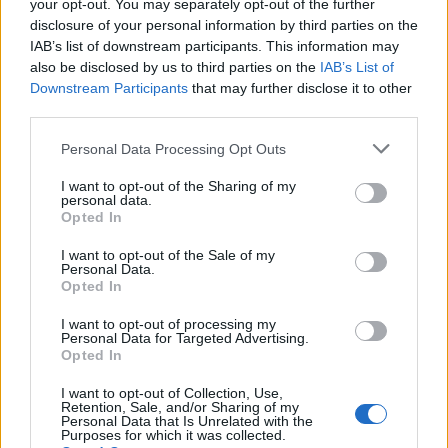
your opt-out. You may separately opt-out of the further
Seguici su Google Discover
disclosure of your personal information by third parties on the
IAB’s list of downstream participants. This information may
Segui Libero Quotidiano su Google Discover
also be disclosed by us to third parties on the
IAB’s List of
Scegli Libero Quotidiano come fonte preferita
Downstream Participants
that may further disclose it to other
third parties.
SEZIONI
Personal Data Processing Opt Outs
I want to opt-out of the Sharing of my
SPETTACOLI
personal data.
Opted In
SCIENZA E TECH
I want to opt-out of the Sale of my
Personal Data.
Opted In
ALTRO
I want to opt-out of processing my
Personal Data for Targeted Advertising.
Opted In
I want to opt-out of Collection, Use,
Retention, Sale, and/or Sharing of my
Personal Data that Is Unrelated with the
Purposes for which it was collected.
Libero Shopping
Contatti
Pubblicità
Cookie policy
Privacy policy