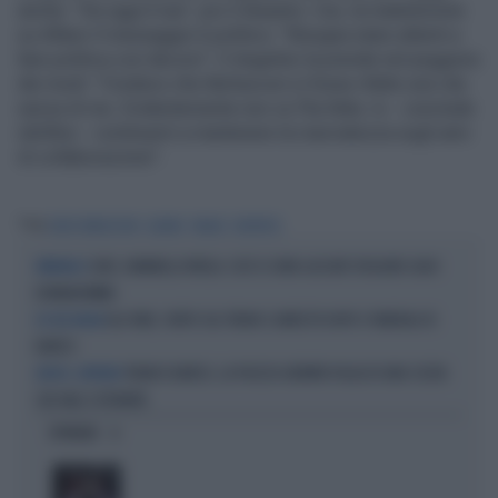
anche: "Da oggi è tua", poi il disastro. Cav, la maledizione
su Alfano Il messaggio è politico: "Bisogna stare attenti a
fare politica con decoro". E Angelino la prende nel peggiore
dei modi: "Credevo che Berlusconi si fosse rifatto una vita
senza di me. Evidentemente non ce l'ha fatta. Io - conclude
sibillino - continuerò a mantenere la riservatezza sugli anni
di collaborazione".
Tag
SILVIO BERLUSCONI
ALFANO
MILAN
JUVENTUS
JUVE, RAVANELLI RIVELA: COSÌ SI SONO LASCIATI SFUGGIRE GIGIO
ERRORACCI
DONNARUMMA
IGLI TARE, FURTO SUL TRENO E ARRESTO DOPO I FUNERALI DI
DS DEL MILAN
BARESI
FRANCO BARESI, LA PIAZZA GREMITA FIGLIA DI UNA SCELTA
ADDIO, CAPITANO
CHE VALE L'ETERNITÀ
OPINIONI