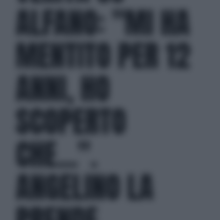
ALFANO: "MI HA
MENTITO PER 12
ANNI, HO
SCOPERTO
CHE...".
ANGELINO LA