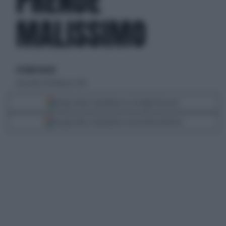
PRENDE
MALISSIMO
di Giulio Bucchi
mercoledì 28 febbraio 2018
Segui Libero Quotidiano su Google Discover
Scegli Libero Quotidiano come fonte preferita