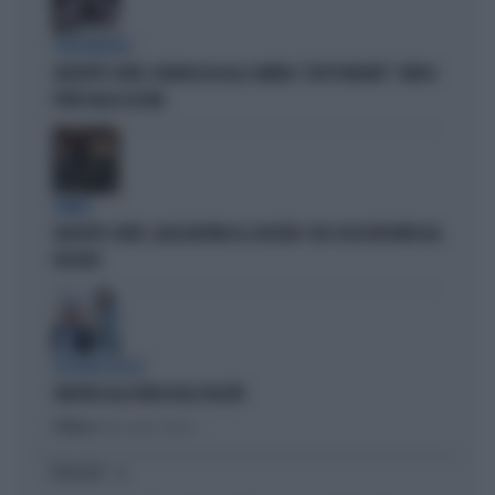
SPROVVEDUTO
GIUSEPPE CONTE, FIGURACCIA ALLA CAMERA: "DOV'È MELONI?". IRRISO
PURE DALLA ASCANI
OMBRE
GIUSEPPE CONTE, QUELL'AIUTINO AL SUOCERO: CHE COSA RISPUNTA DAL
PASSATO
IPOCRISIE ROSSE
SINISTRA ALLA FIERA DELLE FALSITÀ
Politica
di Alessandro Sallusti
I PIÙ LETTI