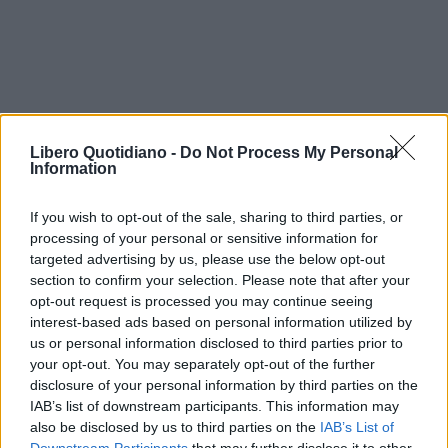
Libero Quotidiano -
Do Not Process My Personal
Information
If you wish to opt-out of the sale, sharing to third parties, or
processing of your personal or sensitive information for
targeted advertising by us, please use the below opt-out
section to confirm your selection. Please note that after your
opt-out request is processed you may continue seeing
interest-based ads based on personal information utilized by
us or personal information disclosed to third parties prior to
your opt-out. You may separately opt-out of the further
disclosure of your personal information by third parties on the
IAB’s list of downstream participants. This information may
also be disclosed by us to third parties on the
IAB’s List of