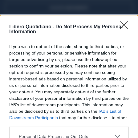
ACQUISTA ABBONAMENTO
Libero Quotidiano -
Do Not Process My Personal
Information
If you wish to opt-out of the sale, sharing to third parties, or
processing of your personal or sensitive information for
targeted advertising by us, please use the below opt-out
section to confirm your selection. Please note that after your
opt-out request is processed you may continue seeing
interest-based ads based on personal information utilized by
us or personal information disclosed to third parties prior to
Seguici su Google Discover
your opt-out. You may separately opt-out of the further
Segui Libero Quotidiano su Google Discover
disclosure of your personal information by third parties on the
IAB’s list of downstream participants. This information may
Scegli Libero Quotidiano come fonte preferita
also be disclosed by us to third parties on the
IAB’s List of
Downstream Participants
that may further disclose it to other
third parties.
SEZIONI
Personal Data Processing Opt Outs