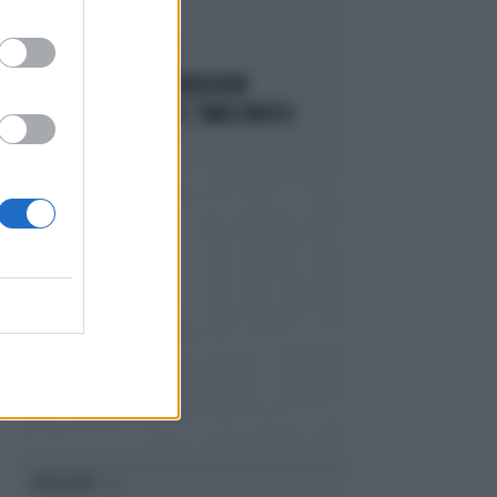
ACCUSE E SOSPETTI
LUCIO MALAN SULL'AUDIZIONE
"ANOMALA" DI CONTE: "AMICI MOLTO
VICINI AL PD..."
I PIÙ LETTI