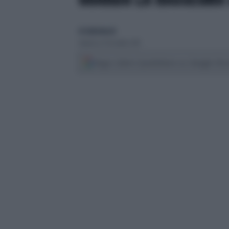
di Giulio Bucchi
domenica 14 dicembre 2014
Segui Libero Quotidiano su Google Dis