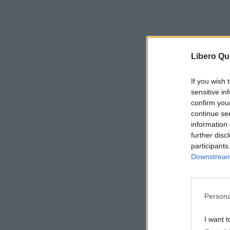
Libero Qu
If you wish 
sensitive in
confirm you
continue se
information 
further disc
participants
Downstream 
Persona
I want t