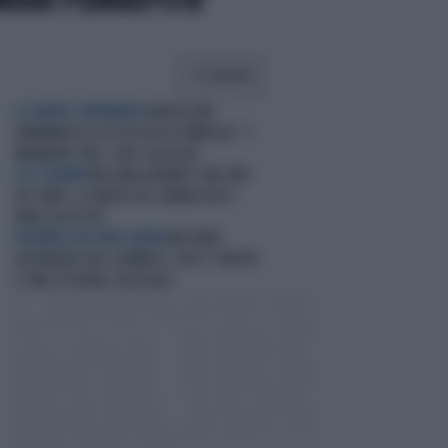
CONDIVIDI
IL GIUDICE ANTIMAFIA
BORSELLINO,
DRAMMATICA ACCUSA DELLA FAMIGLIA: "I
MANDANTI TRA I SUOI COLLEGHI"
GLI SCENARI
MESSINA DENARO? ERA UNO
DEI TANTI: LA MAFIA DEI GRANDI BOSS
NON ESISTE PIÙ
POLEMICA AD ALTA QUOTA
MESSNER
DEGRADATO DAL GUINNESS, FACCI: PERCHÉ
È UNA FESSERIA COLOSSALE