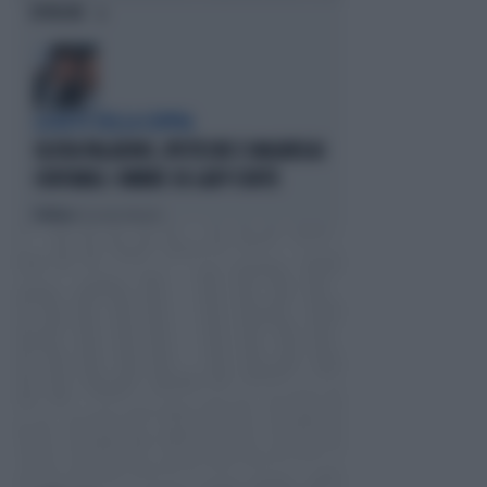
OPINIONI
LA RETE DELLA COPPIA
OLIVIA PALADINO, IPOTECHE E MAGHEGGI
CONTABILI: OMBRE SU LADY CONTE
Politica
di Giacomo Amadori