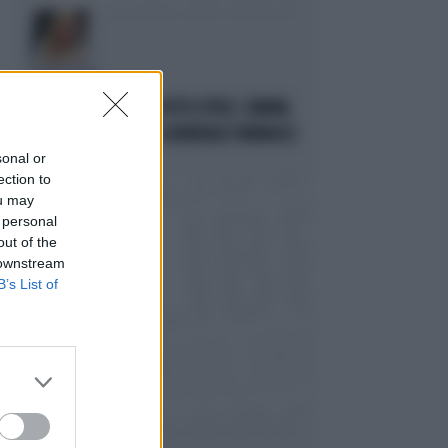
STRATEGIE
GIORGIA MELONI, IL VOTO UTILE: L'ARMA
SEGRETA CONTRO IL GENERALE VANNACCI
sonal or
Politica
di Fausto Carioti
ection to
ou may
 personal
out of the
 downstream
B’s List of