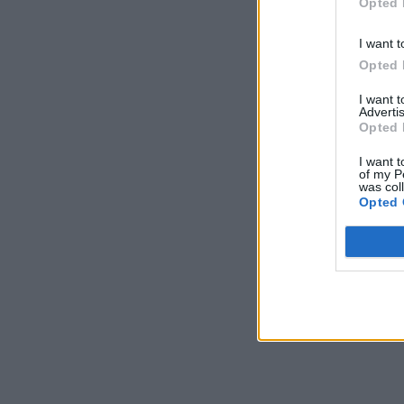
Opted 
I want t
Opted 
I want 
Advertis
Opted 
I want t
of my P
was col
Opted 