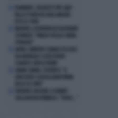
DIOMANDE, L'ACQUISTO PIÙ CARO
1
NELLA STORIA DEL REAL MADRID:
ECCO LE CIFRE
MACRON, LA DENUNCIA DI ALEXANDR
2
STEPANOV: "PARIGI? PUZZA E URINA
OVUNQUE"
ARTAN, L'ARBITRO SOMALO ESCLUSO
3
DAI MONDIALI? LA DECISIONE:
SCHIAFFO-UEFA A TRUMP
JANNIK SINNER, L'ESPERTO: "IL
4
GINOCCHIO? COSA ACCADRÀ PRIMA
DELLO US OPEN"
FREDERIC VASSEUR, IL DUBBIO
5
SULLA NUOVA FORMULA 1: "FORSE..."