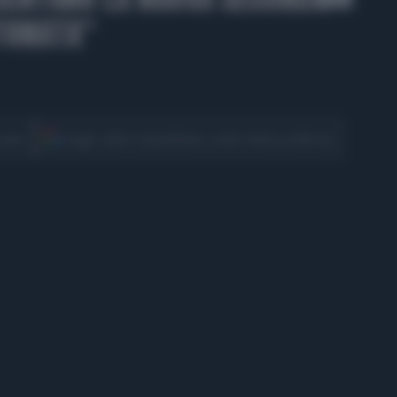
ITONATA"
CONDIVIDI
cover
Scegli Libero Quotidiano come fonte preferita