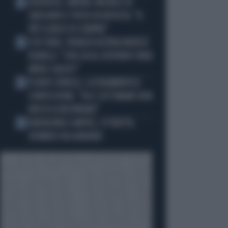
JUVENTUS, PAPERE-MICHELE DI
2
GREGORIO E TIFOSI IN RIVOLTA: "IL
PIÙ SCARSO DI SEMPRE"
4 DI SERA, SENALDI AZZERA ANGELO
3
BONELLI: "CON LUI AL GOVERNO FARÀ
MENO CALDO?"
FLAVIO COBOLLI, LA DRAMMATICA
4
CONFESSIONE: "DA 3 SETTIMANE NON
RIESCO A RESPIRARE"
BADIASHILE-NAPOLI, SI TRATTA.
5
ROMERO VA A MADRID