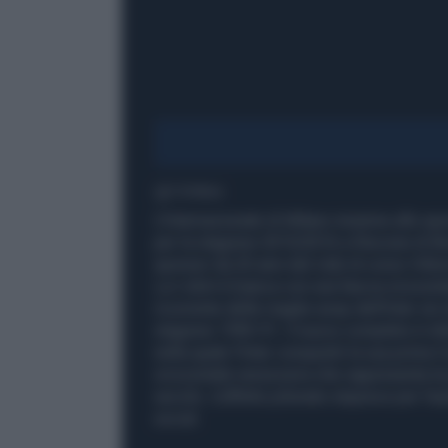
1' di lettura
L'Internazionale di Milano insieme allo s
per la stagione 2015/2016 a Riscone di Brun
sponsor da 20 anni del club di corso Vitto
La t-shirt è bianca con una fascia orizzonta
ricorrente delle maglie away dell'Inter sin 
stagione 1990-91. Il nuovo completo è infa
nella quale l'Inter conquistò la sua prima 
orizzontale nerazzurra che rappresenta la 
secolo. L'effetto pitonato stupisce per l'a
social.