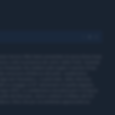
ponsor tecnico Nike hanno presentano la nuova divisa Away
ico sotto la presenza dei vertici della Pirelli, l'azienda
rio Emanuele che metterà sulla maglia il marchio Driver.
le nerazzurra all'altezza del petto, caratteristica
dagli anni Sessanta e, in particolare, della vittoriosa
tti un omaggio al 25° anniversario di quella stagione,
Coppa UEFA. La caratteristica innovativa però è la fascia
pelle del Biscione, storico simbolo di Milano dal XIII
udacia i tifosi che per ora sembrano apprezzarla sui