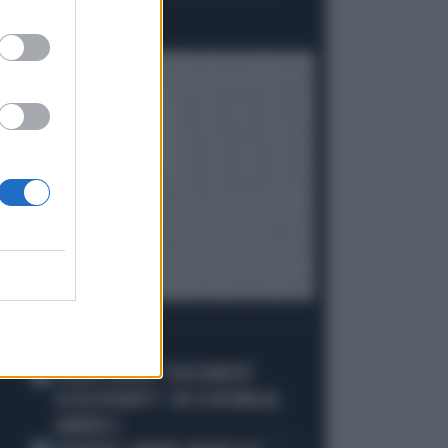
PARTITI FASCISTI"
Politica
di
I PIÙ LETTI
JANNIK SINNER, "DOLCEMENTE
1
OSSESSIONATO": CHI SI INCHINA AL
NUMERO 1