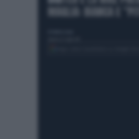
MAGLIA: BIANCA E "P
di Federica Scano
domenica 12 luglio 2015
Segui Libero Quotidiano su Google Dis