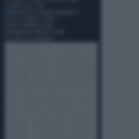
SPENDONO QUEI SOLDI
PARADOSSO
NELLA MILANO GREEN NON SI
RIESCE A SALVARE LE PIANTE
DISAGIO CONTINUO
MILANO,
UN'AMMINISTRAZIONE NEL SEGNO
DELL'ODIO PER LA MOBILITÀ