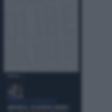
OPINIONI
DOPO IL GESTO VERGOGNOSO
MARCINELLE, FDI INCHIODA LANDINI E