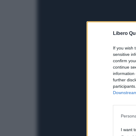
Libero Qu
If you wish 
sensitive in
confirm you
continue se
information 
further disc
participants
Downstream 
Persona
I want t