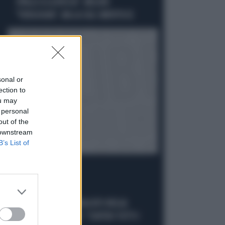
SPALLE A LA RUSSA". MELONI:
"VERGOGNA". MA LA CGIL SMENTISCE
sonal or
ection to
ou may
 personal
out of the
 downstream
B’s List of
VERGOGNA
MARCINELLE, IL SINDACATO BELGA
RIVENDICA IL GESTO: "CONTRO TUTTI I