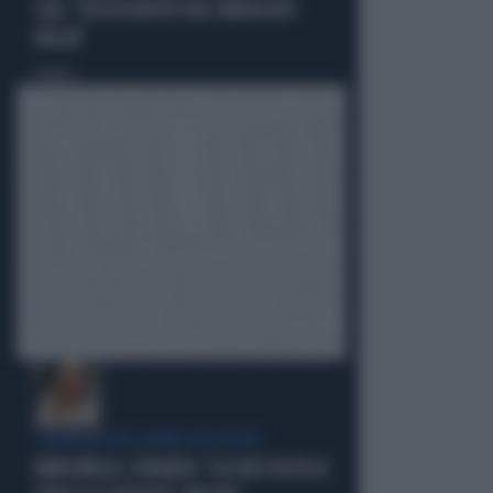
CGIL: "DISSOCIATEVI DAL SINDACATO
BELGA"
Politica
di
COMPAGNI NEL NOME DELL'ODIO
MARCINELLE, FIDANZA: "LA CGIL VOLTA LE