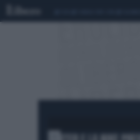
CEUTA
SCANDALO CONTE-COVID
CALCIOMER
L'INTER E LA NIKE P