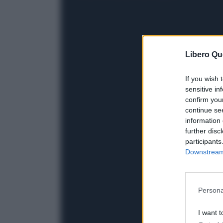
Libero Qu
If you wish 
sensitive in
confirm you
continue se
information 
further disc
participants
Downstream 
Persona
I want t