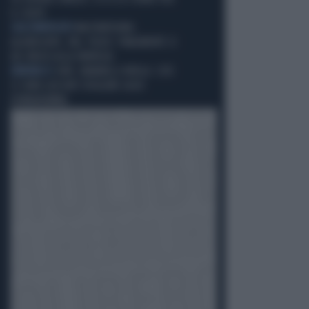
IL COLPO
CALCIOMERCATO
MASTANTUONO,
ALAJBEGOVIC, PAZ, YILDIZ: FINALMENTE SI
DÀ SPAZIO ALLA FANTASIA
ERRORACCI
JUVE, RAVANELLI RIVELA: COSÌ
SI SONO LASCIATI SFUGGIRE GIGIO
DONNARUMMA