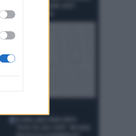
ELETTORI PD VOTEREBBE CONTE":
SCHLEIN SPAZZATA VIA
I PIÙ LETTI
IN ONDA, MULÈ FRENA SUBITO
1
TELESE SUL CASO-CONTE: "MA QUALE