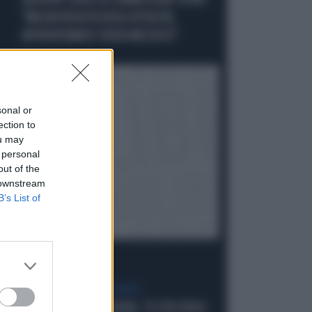
GIUSEPPE CONTE IN COMMISSIONE COVID:
"MELONI REGISTA DEGLI ATTACCHI,
AFFRONTIAMOCI SENZA MEZZUCCI"
Politica
di
sonal or
ection to
ou may
 personal
out of the
 downstream
B’s List of
SCELTE NEL CAMPO LARGO
SONDAGGIO IPSOS-DOXA, "IL 92% DEGLI