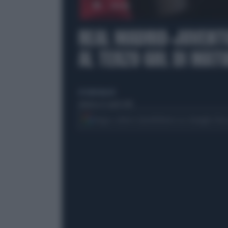
00:00
REAL MADRID-JUVENTU
AL TERZO GOL DI MATU
di Giulio Bucchi
domenica 15 aprile 2018
Segui Libero Quotidiano su Google Dis