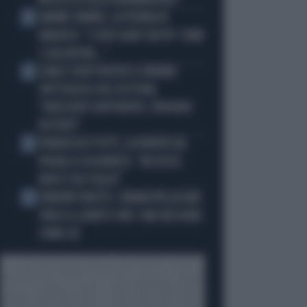
PROCESSO ALLA NORIMBERGA?!"
JANNIK SINNER, LA TEORIA DI
2
NARGISO: "I SUOI GUAI? UN PO' COME
I CALCIATORI..."
CARLO CONTI RICEVE IL PREMIO
3
SPETTACOLO DEL FESTIVAL
"ORIZZONTI DIFFERENTI, PENSIERI
DISTINTI"
FRANCESCO TOTTI, LA VERITÀ SUL
4
PUGNO A COLONNESE: "MI DISSE:
NON È TUO FIGLIO"
EUROPEI NUOTO, CHIARA PELLACANI
5
VINCE IL QUINTO ORO: MAI NESSUNO
COME LEI