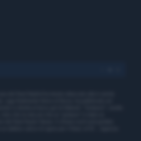
asa del Real Madrid ha tenuto attaccato alla tv anche
an, oggi finalmente felice al Nizza, ha pubblicato sul
siste in diretta al terzo gol di Matuidi: "Golasso!", esulta
visto che la rete più che un "golasso" è stato un
re del Real Keylor Navas. E chissà cos'è avrà gridato
o un dubbio calcio di rigore per il Real, al 92'... Agenzia