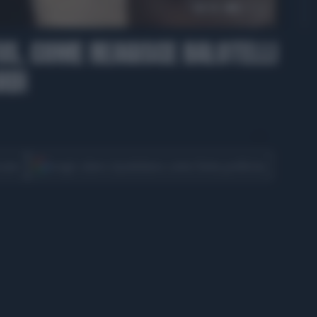
00:16
S, COME REAGISCE BALOTELLI
IDI
CONDIVIDI
cover
Scegli Libero Quotidiano come fonte preferita