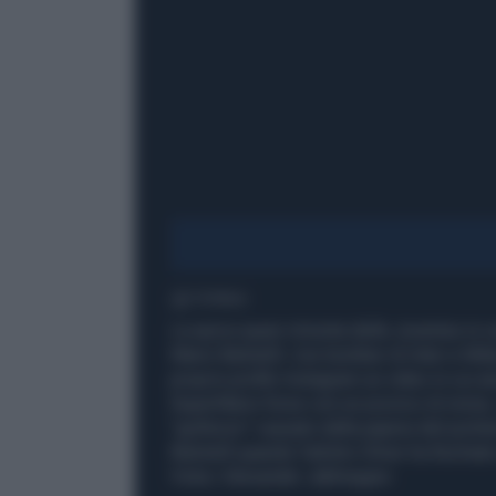
1' di lettura
La epica quasi-rimonta della Juventus in c
Mario Balotelli. L'ex bomber di Inter e Mil
proprio profilo Instagram un video in cui as
SuperMario forse con un pizzico di ironia, 
"gollonzo" causato dalla papera del portie
Balotelli quando l'arbitro Oliver ha fischiat
Vista / Alexander Jakhnagiev