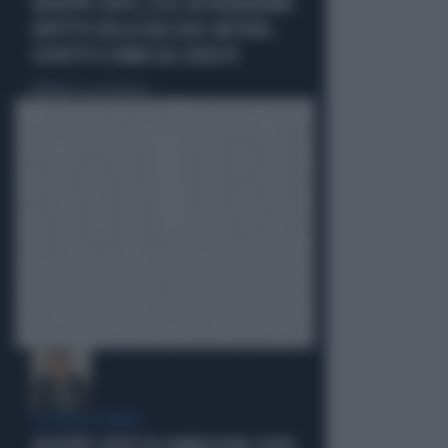
GIUSEPPE CONTE, ECCO CHI PAGHEREBBE
L'AFFITTO DELLA SUA CASA: MISTERO,
SOSPETTI E DUBBI SUL CATASTO
Politica
di Giacomo Amadori
LA FUGA È FINITA