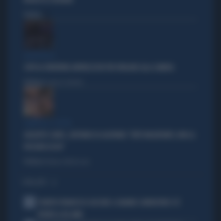
INSULTI AL GOVERNO
Politica
di
DELIRI ROSSI
STOP AL PATENTINO ANTIFASCISTA PER PARLARE ALLA CAMERA
Politica
di Lorenzo Cafarchio
ZAMPOLLI E L'HOTEL
GIUSEPPE CONTE, L'AFFONDO DI GASPARRI: "FATTI INQUIETANTI, NON LA
PASSERÀ LISCIA"
Politica
di Tommaso Montesano
I PIÙ LETTI
1
È MORTO FRANCESCO GUCCINI: IL GRANDE CANTAUTORE SI È
SPENTO A 86 ANNI