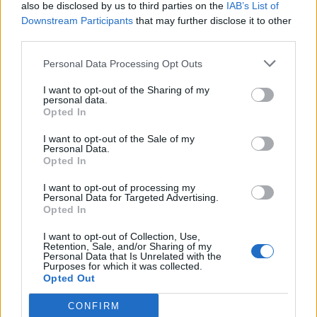
also be disclosed by us to third parties on the
IAB’s List of
Scegli Libero Quotidiano come fonte preferita
Downstream Participants
that may further disclose it to other
third parties.
SEZIONI
Personal Data Processing Opt Outs
I want to opt-out of the Sharing of my
SPETTACOLI
personal data.
Opted In
SCIENZA E TECH
I want to opt-out of the Sale of my
Personal Data.
Opted In
ALTRO
I want to opt-out of processing my
Personal Data for Targeted Advertising.
Opted In
I want to opt-out of Collection, Use,
Retention, Sale, and/or Sharing of my
Personal Data that Is Unrelated with the
Purposes for which it was collected.
Libero Shopping
Contatti
Pubblicità
Cookie policy
Privacy policy
Opted Out
Condizioni generali
Modello 231
Assistenza
Preferenze Privacy
CONFIRM