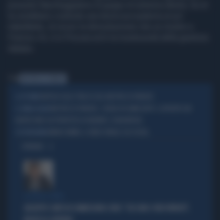
presunto fiancheggiatore di gruppi di estrema destra. Su di
lui avrebbero costruito una teoria accusatoria un po'
traballante, di sicuro la dimostrazione che un mostro a
Firenze c'è, è in Procura ed è la mostruosità della giustizia
italiana.
Tag
MOSTRO DI FIRENZE
NETFLIX SULLE TRACCE DEL MOSTRO DI FIRENZE
A OTTOBRE
MOSTRO DI FIRENZE, SVOLTA 40 ANNI DOPO: SCOPERTO UN
IL SERIAL KILLER
NUOVO DNA SUI PROIETTILI DI NADINE E JEAN MICHEL
MARIO VANNI, IL VIDEO VIRALE SUI SOCIAL
SU INSTAGRAM
OPINIONI
LA FUGA È FINITA
GIUSEPPE CONTE IN COMMISSIONE COVID: "CHI SONO I VERI PATRIOTI",