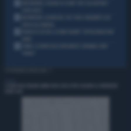
2
KIMI ANTONELLI, VACANZE DA SOGNO: TUFFI, RACCHETTONI E
SUPER-YACHT
3
MASTANTUONO, ALAJBEGOVIC, PAZ, YILDIZ: FINALMENTE SI DÀ
SPAZIO ALLA FANTASIA
4
FRANCESCO GUCCINI, LE ULTIME VOLONTÀ: "SEPPELLITEMI IN UNA
VIGNA"
5
SINNER, LA VERITÀ SULLA VISITA MEDICA: CINCINNATI, ALTRO
FORFAIT?
TI POTREBBERO INTERESSARE
GENERAL
L’ESTATE DEGLI ITALIANI CAMBIA VOLTO: DUE SU TRE SCELGONO LA CONVIVIALITÀ
VICINO CASA