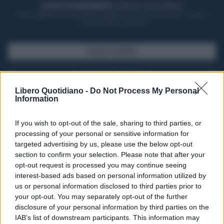
ACQUISTA UN ABBONAMENTO
OTTIENI DEI SUPER VANTAGGI
Potrai sfogliare la rivista online, leggere tutte le edizioni locali, ricevere a
casa il giornale cartaceo
SFOGLIA IL GIORNALE
ACQUISTA ABBONAMENTO
Libero Quotidiano -
Do Not Process My Personal
Information
If you wish to opt-out of the sale, sharing to third parties, or
processing of your personal or sensitive information for
targeted advertising by us, please use the below opt-out
section to confirm your selection. Please note that after your
opt-out request is processed you may continue seeing
interest-based ads based on personal information utilized by
us or personal information disclosed to third parties prior to
your opt-out. You may separately opt-out of the further
Seguici su Google Discover
disclosure of your personal information by third parties on the
IAB’s list of downstream participants. This information may
Segui Libero Quotidiano su Google Discover