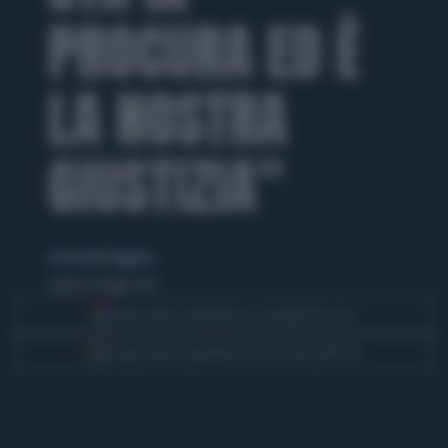
PROCURA ED È
LA NOSTRA
GIUSTIZIA"
di Giovanni Ruggiero
sabato 29 luglio 2017
Segui Libero Quotidiano su Google Discover
Scegli Libero Quotidiano come fonte preferita