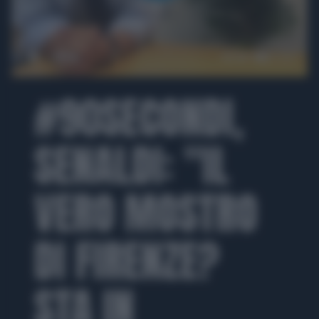
00:00
01:39
#90SECONDI,
SENALDI: "IL
VERO MOSTRO
DI FIRENZE?
STA IN