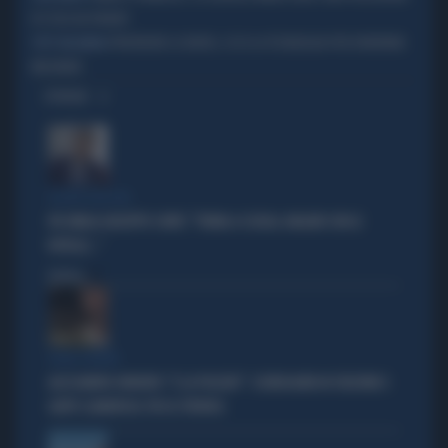
DI COSA HA PAURA?
PREVEDERE LE BORSE, ECCO LA TECNOLOGIA PER DIVENTARE
TUTTI NELL'ARENA
MILIONARI
OPINIONI
FIGURA GRILLINA
FDI UMILIA GIUSEPPE CONTE: "TORNA A SCUOLA. MAGARI CON LE
ROTELLE..."
Politica
di
ROMA TERMINI
ALESSANDRO ONORATO: "E LA POLIZIA?". SCENEGGIATA IN STAZIONE E
GAFFE CLAMOROSA: FDI LO STRONCA