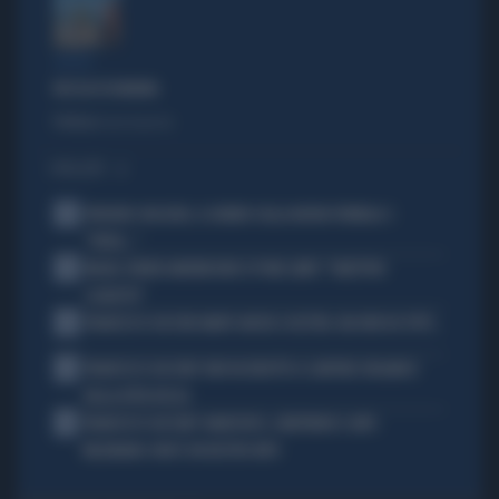
LIBERA
BUCCIA DI BANANA
Politica
di Lucia Esposito
I PIÙ LETTI
1
FREDERIC VASSEUR, IL DUBBIO SULLA NUOVA FORMULA 1:
"FORSE..."
2
MILAN, RUBEN AMORIM NON SI PONE LIMITI: "OBIETTIVO
SCUDETTO"
3
FRANCESCO GUCCINI AMATO ANCHE A DESTRA. MA NON DA TUTTI...
4
FRANCESCO GUCCINI? NON VA RIDOTTO A CANTORE ORGANICO
DELLA DITTA ROSSA
5
FRANCESCO GUCCINI? ANARCHICO, LIBERTARIO E ANTI-
MELONIANO: NON È UN NOSTRO MITO