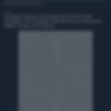
TI POTREBBERO INTERESSARE
GENERAL
IREN AMBIENTE CONSOLIDA IL POSIZIONAMENTO NEL SETTORE DEI RIFIUTI
ACQUISTANDO IL 66% DI ETAMBIENTE SOCIETÀ ATTIVA NELLA RACCOLTA RIFIUTI IN
PIEMONTE, TOSCANA, LAZIO E SARDEGNA