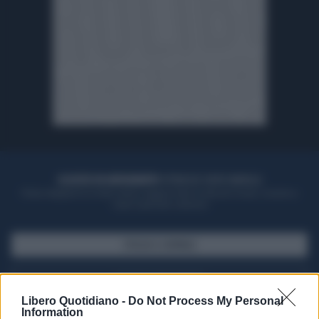
ACQUISTA UN ABBONAMENTO
OTTIENI DEI SUPER VANTAGGI
Potrai sfogliare la rivista online, leggere tutte le edizioni locali, ricevere a
casa il giornale cartaceo
SFOGLIA IL GIORNALE
ACQUISTA ABBONAMENTO
Libero Quotidiano -
Do Not Process My Personal
Information