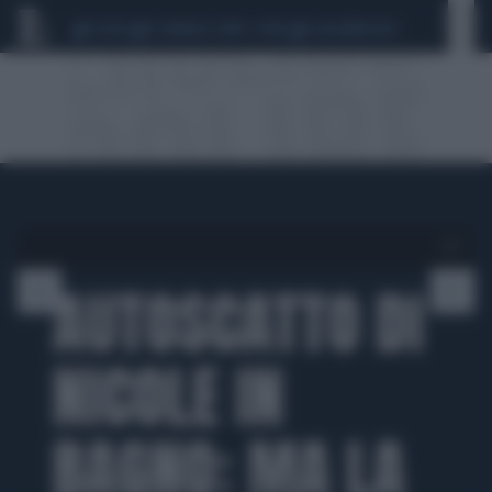
CEUTA
SCANDALO CONTE-COVID
CALCIOMERCATO
1 di 1
AUTOSCATTO DI
NICOLE IN
BAGNO: MA LA