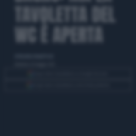
TAVOLETTA DEL
WC È APERTA
di Nicoletta Orlandi Posti
domenica 26 maggio 2013
Segui Libero Quotidiano su Google Discover
Scegli Libero Quotidiano come fonte preferita