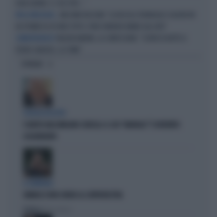
OGNI GIORNO. E I SEX-TOYS..."
MASSIMO BUSCEMI: "LA FACCIA A TRIANGOLO SCALENO MI
PER LA PRECISIONE...
HA PERMESSO DI FARE TUTTO, PURE VENDERE BIBBIE AGLI ATEI"
VALERIA MARINI, LA CONFESSIONE: "SCRIVO DI NOTTE A
CORRISPONDENZE?
PEDRO SANCHEZ, LO STIMO"
OPINIONI
POLITICA IN LUTTO
È MORTO MASSIMILIANO CENCELLI: IL SUO "MANUALE" È DIVENTATO
LEGGENDARIO
IL GENERALE
VANNACCI NON CHIUDE AL CENTRODESTRA
Politica
di Elisa Calessi