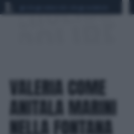
CEUTA
SCANDALO CONTE-COVID
CALCIOMERCATO
VALERIA COME
ANITALA MARINI
NELLA FONTANA