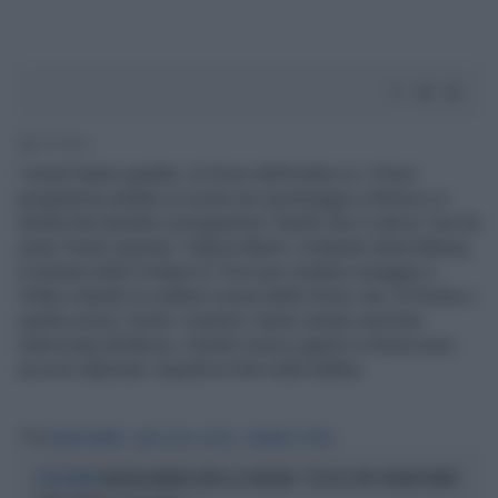
1' di lettura
I turisti hanno gradito, le forze dell'ordine no. Il fuori
programma andato in scena ieri pomeriggio a Roma e in
diretta Rai durante il programma "Quelli che il calcio" non ha
avuto l'esito sperato: Valeria Marini, imitando Anita Ekberg
è entrata nella Fontana di Trevi per rendere omaggio a
Fellini citando la celebre scena della Dolce vita. Di fronte a
quella scena i turisti, sorpresi, hanno alzato una hola
indirizzata all'attrice, mentre invece agenti in divisa sono
accorsi allarmati. Guarda le foto nella Gallery
Tag
VALERIA MARINI
QUELLI CHE IL CALCIO
FONTANA DI TREVI
VALERIA MARINI OLTRE LA CENSURA: "SESSO A TRE. MI MASTURBO
A LUCI ROSSE