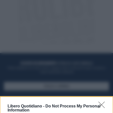
ACQUISTA UN ABBONAMENTO
OTTIENI DEI SUPER VANTAGGI
Potrai sfogliare la rivista online, leggere tutte le edizioni locali, ricevere a
casa il giornale cartaceo
SFOGLIA IL GIORNALE
ACQUISTA ABBONAMENTO
Libero Quotidiano -
Do Not Process My Personal
Information