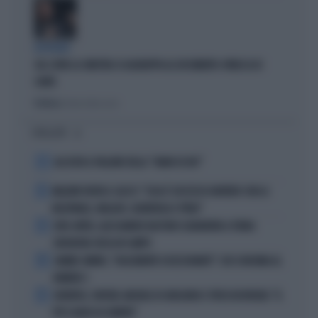
DISPERATI
SUL COVID LA SINISTRA SI AGGRAPPA AL DOCUMENTO-PATACCA DI
CONTE
Politica
di Andrea Muzzolon
I PIÙ LETTI
1
ALL’ASTA IL PALLONE DELLA “MANO DI DIO”
2
MALDINI VUOTA IL SACCO: "COSA È SUCCESSO DAVVERO CON LA
NAZIONALE, MALAGÒ, GUARDIOLA E PIRLO"
3
JUVE-INTER, ALESSANDRO BASTONI SCARAVENTA A TERRA
ZHEGROVA: RISSA IN CAMPO
4
JANNIK SINNER, "DOLCEMENTE OSSESSIONATO": CHI SI INCHINA AL
NUMERO 1
5
JUVENTUS, PAPERE-MICHELE DI GREGORIO E TIFOSI IN RIVOLTA: "IL
PIÙ SCARSO DI SEMPRE"