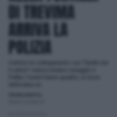
DI TREVIMA
ARRIVA LA
POLIZIA
L'attrice in collegamento con "Quelli che
il calcio" voleva rendere omaggio a
Fellini. I turisti hanno gradito, le forze
dell'ordine no
di Nicoletta Orlandi Posti
domenica 17 novembre 2013
Valeria Marini nella Fontana di Trevi