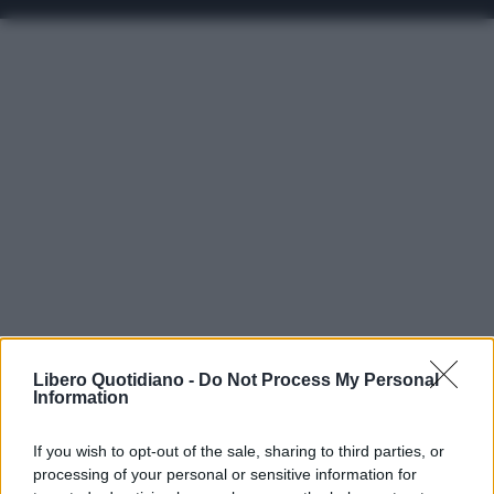
Libero Quotidiano -
Do Not Process My Personal
Information
If you wish to opt-out of the sale, sharing to third parties, or
processing of your personal or sensitive information for