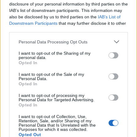
Seguici su Google Discover
disclosure of your personal information by third parties on the
IAB’s list of downstream participants. This information may
Segui Libero Quotidiano su Google Discover
also be disclosed by us to third parties on the
IAB’s List of
Scegli Libero Quotidiano come fonte preferita
Downstream Participants
that may further disclose it to other
third parties.
SEZIONI
Personal Data Processing Opt Outs
I want to opt-out of the Sharing of my
SPETTACOLI
personal data.
Opted In
SCIENZA E TECH
I want to opt-out of the Sale of my
Personal Data.
Opted In
ALTRO
I want to opt-out of processing my
Personal Data for Targeted Advertising.
Opted In
I want to opt-out of Collection, Use,
Retention, Sale, and/or Sharing of my
Personal Data that Is Unrelated with the
Purposes for which it was collected.
Libero Shopping
Contatti
Pubblicità
Cookie policy
Privacy policy
Opted Out