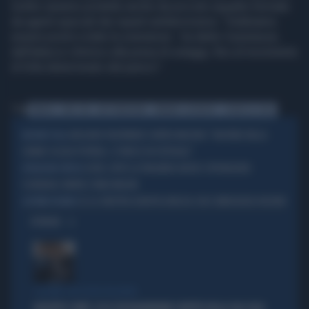
inoltre saranno protette anche da piccole squadre formate
da agenti speciali dei reparti antiterrorismo. "Dobbiamo
essere pronti a tutte le evenienze - ha detto Cazeneuve,
dall'attacco chimico alla presa di ostaggi, fino al movimento
di folla determinato dal panico".
Tag
FRANCIA
EURO 2016
ANTITERRORISMO
BERNARD CAZENEUVE
SICUREZZA STADI
GREGORIO PALTRINIERI CONTRO MACRON: "NUOTARE NELLA
NUOTATE FOLLI
SENNA? ACQUA PUTRIDA, SI FINISCE IN OSPEDALE"
CEUTA, DOPO LA FINLANDIA ANCHE COPENAGHEN:
SITUAZIONE CRITICA
SCHENGEN, MONTA L'ONDA MELONI
SE LA SINISTRA EUROPEA BRUCIA CON L'EMERGENZA INCENDI
GOVERNI INCAPACI
OPINIONI
I LEGAMI CON OLIVIA PALADINO
GIUSEPPE CONTE, ECCO CHI PAGHEREBBE L'AFFITTO DELLA SUA CASA: