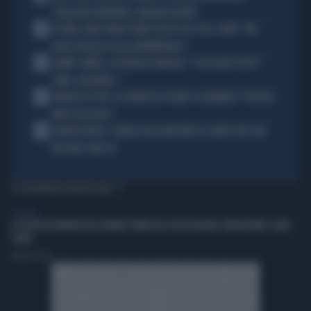
"ORIZZONTI DIFFERENTI, PENSIERI DISTINTI"
2
IN ONDA, MULÈ FRENA SUBITO TELESE SUL CASO-CONTE: "MA
QUALE PROCESSO ALLA NORIMBERGA?!"
3
JANNIK SINNER, LA TEORIA DI NARGISO: "I SUOI GUAI? UN PO'
COME I CALCIATORI..."
4
FRANCESCO TOTTI, LA VERITÀ SUL PUGNO A COLONNESE: "MI DISSE:
NON È TUO FIGLIO"
5
EUROPEI NUOTO, CHIARA PELLACANI VINCE IL QUINTO ORO: MAI
NESSUNO COME LEI
TI POTREBBERO INTERESSARE
GENERAL
LA POLITICA RIPARTA DAI GIOVANI: PRIMA DEL VOTO BISOGNA CONQUISTARE I LORO
CUORI
Andrea Pasini