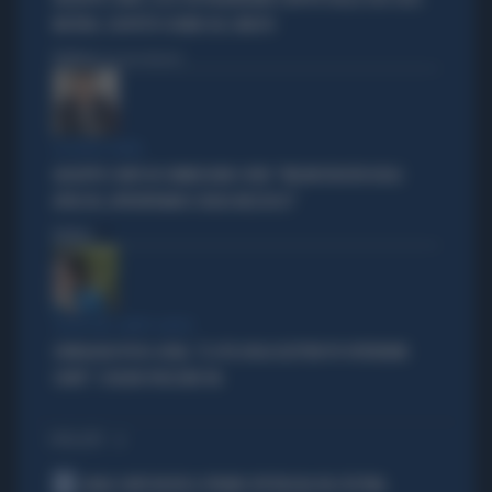
MISTERO, SOSPETTI E DUBBI SUL CATASTO
Politica
di Giacomo Amadori
LA FUGA È FINITA
GIUSEPPE CONTE IN COMMISSIONE COVID: "MELONI REGISTA DEGLI
ATTACCHI, AFFRONTIAMOCI SENZA MEZZUCCI"
Politica
di
SCELTE NEL CAMPO LARGO
SONDAGGIO IPSOS-DOXA, "IL 92% DEGLI ELETTORI PD VOTEREBBE
CONTE": SCHLEIN SPAZZATA VIA
I PIÙ LETTI
1
CARLO CONTI RICEVE IL PREMIO SPETTACOLO DEL FESTIVAL