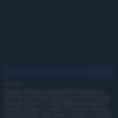
1' di lettura
Il ministro dell'Interno francese Bernard Cazeneuve ha
presentato in conferenza stampa il piano di sicurezza per
gli europei di calcio, a 16 giorni dalla partita inaugurale, il
prossimo 10 giugno. Ci saranno 72 mila uomini schierati a
protezione di stadi, delle squadre e dei tifosi. Le nazionali