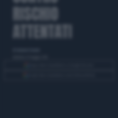
RISCHIO
ATTENTATI
di Salvatore Parente
domenica 29 maggio 2016
Segui Libero Quotidiano su Google Discover
Scegli Libero Quotidiano come fonte preferita