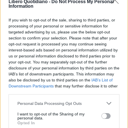
Libero Quotidiano -
Do Not Process My Personal
Information
If you wish to opt-out of the sale, sharing to third parties, or
processing of your personal or sensitive information for
targeted advertising by us, please use the below opt-out
section to confirm your selection. Please note that after your
opt-out request is processed you may continue seeing
interest-based ads based on personal information utilized by
Seguici su Google Discover
us or personal information disclosed to third parties prior to
Segui Libero Quotidiano su Google Discover
your opt-out. You may separately opt-out of the further
disclosure of your personal information by third parties on the
Scegli Libero Quotidiano come fonte preferita
IAB’s list of downstream participants. This information may
also be disclosed by us to third parties on the
IAB’s List of
Downstream Participants
that may further disclose it to other
SEZIONI
third parties.
SPETTACOLI
Personal Data Processing Opt Outs
I want to opt-out of the Sharing of my
SCIENZA E TECH
personal data.
Opted In