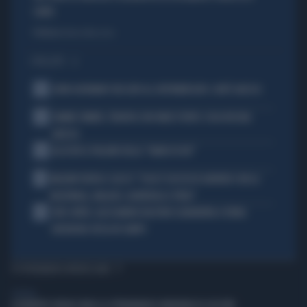
CONTE
Politica
di Andrea Muzzolon
I PIÙ LETTI
1
JOHN GOODMAN? BECCATO AL SUPERMERCATO: COM'È ADESSO
2
JANNIK SINNER, TERAPIA CON ONDE D'URTO: COSA RISCHIA
ADESSO
3
ALL’ASTA IL PALLONE DELLA “MANO DI DIO”
4
MALDINI VUOTA IL SACCO: "COSA È SUCCESSO DAVVERO CON LA
NAZIONALE, MALAGÒ, GUARDIOLA E PIRLO"
5
JUVE-INTER, ALESSANDRO BASTONI SCARAVENTA A TERRA
ZHEGROVA: RISSA IN CAMPO
TI POTREBBERO INTERESSARE
GENERAL
A ROBERTO SERGIO (RAI) LA CITTADINANZA ONORARIA DI CACCURI