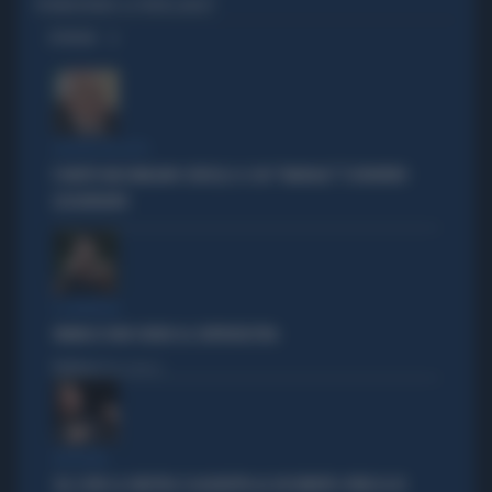
PROMUOVENDO LA FRATELLANZA"
OPINIONI
POLITICA IN LUTTO
È MORTO MASSIMILIANO CENCELLI: IL SUO "MANUALE" È DIVENTATO
LEGGENDARIO
IL GENERALE
VANNACCI NON CHIUDE AL CENTRODESTRA
Politica
di Elisa Calessi
DISPERATI
SUL COVID LA SINISTRA SI AGGRAPPA AL DOCUMENTO-PATACCA DI