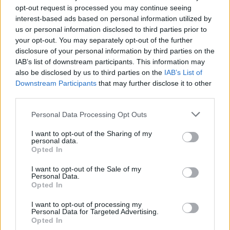
opt-out request is processed you may continue seeing
interest-based ads based on personal information utilized by
us or personal information disclosed to third parties prior to
your opt-out. You may separately opt-out of the further
Seguici su Google Discover
disclosure of your personal information by third parties on the
IAB’s list of downstream participants. This information may
Segui Libero Quotidiano su Google Discover
also be disclosed by us to third parties on the
IAB’s List of
Scegli Libero Quotidiano come fonte preferita
Downstream Participants
that may further disclose it to other
third parties.
SEZIONI
Personal Data Processing Opt Outs
I want to opt-out of the Sharing of my
SPETTACOLI
personal data.
Opted In
SCIENZA E TECH
I want to opt-out of the Sale of my
Personal Data.
Opted In
ALTRO
I want to opt-out of processing my
Personal Data for Targeted Advertising.
Opted In