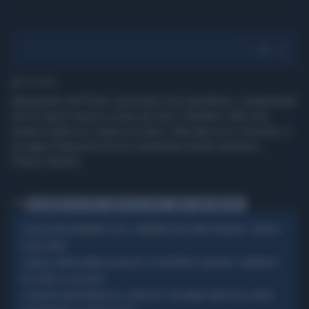
1' di lettura
Alessandro del Piero racconta il suo pacifismo, sostenendo
che lo sport riesce a unire più che a dividere. Non che
sembri molto sui campi di calcio. Ma Alex ne è convinto. E
su papa Francesco ha un commento molto laconico...
Franco Bechis
Tag
ALESSANDRO DEL PIERO
PARTITA DEL CUORE
CAMPI
PAPA FRANCESCO
MONDIALI 2026, CERIMONIA DEGLI INNI STRAVOLTA: "UN'IDEA
VIA ALLA MUSICA
DI DEL PIERO"
GIANLUCA ROCCHI E GLI INCONTRI A SAN SIRO, CLAMOROSO
SCANDALO ARBITRI
DEL PIERO: IL SUO VOLTO
PAPA FRANCESCO, LEONE XIV: "HA DONATO TANTO ALLA CHIESA
IL PONTEFICE