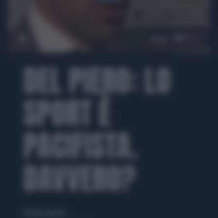
00:00
00:52
DEL PIERO: LO
SPORT È
PACIFISTA.
DAVVERO?
di Lucia Esposito