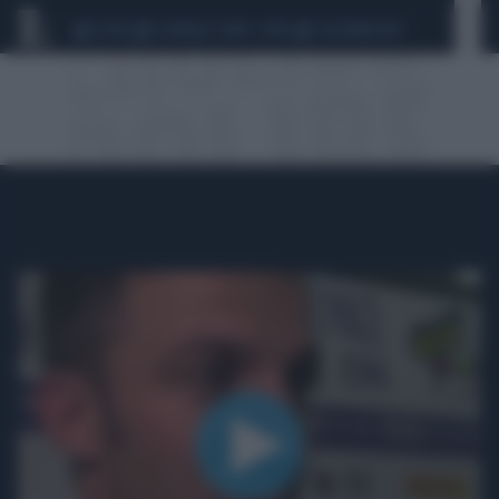
CEUTA
SCANDALO CONTE-COVID
CALCIOMERCATO