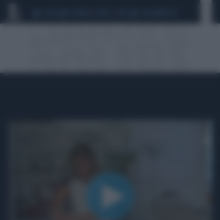
CEUTA
SCANDALO CONTE-COVID
CALCIOMERCATO