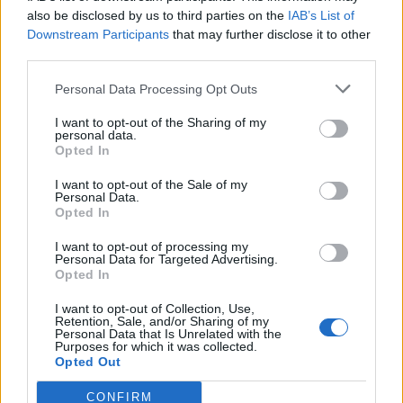
also be disclosed by us to third parties on the
IAB’s List of
Scegli Libero Quotidiano come fonte preferita
Downstream Participants
that may further disclose it to other
third parties.
SEZIONI
Personal Data Processing Opt Outs
I want to opt-out of the Sharing of my
SPETTACOLI
personal data.
Opted In
SCIENZA E TECH
I want to opt-out of the Sale of my
Personal Data.
Opted In
ALTRO
I want to opt-out of processing my
Personal Data for Targeted Advertising.
Opted In
I want to opt-out of Collection, Use,
Retention, Sale, and/or Sharing of my
Personal Data that Is Unrelated with the
Purposes for which it was collected.
Libero Shopping
Contatti
Pubblicità
Cookie policy
Privacy policy
Opted Out
Condizioni generali
Modello 231
Assistenza
Preferenze Privacy
CONFIRM