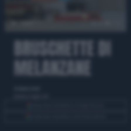
00:00
03:10
BRUSCHETTE DI
MELANZANE
di simone cerroni
domenica 6 luglio 2014
Segui Libero Quotidiano su Google Discover
Scegli Libero Quotidiano come fonte preferita