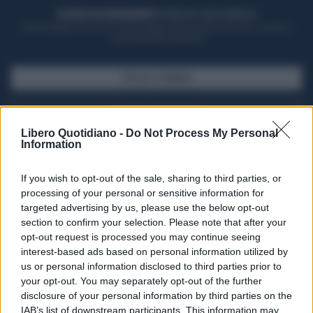
ACQUISTA UN ABBONAMENTO
OTTIENI DEI SUPER VANTAGGI
Potrai sfogliare la rivista online, leggere tutte le edizioni locali, ricevere a
casa il giornale cartaceo
SFOGLIA IL GIORNALE
ACQUISTA ABBONAMENTO
Libero Quotidiano -
Do Not Process My Personal
Information
If you wish to opt-out of the sale, sharing to third parties, or
processing of your personal or sensitive information for
targeted advertising by us, please use the below opt-out
section to confirm your selection. Please note that after your
opt-out request is processed you may continue seeing
interest-based ads based on personal information utilized by
us or personal information disclosed to third parties prior to
your opt-out. You may separately opt-out of the further
Seguici su Google Discover
disclosure of your personal information by third parties on the
IAB’s list of downstream participants. This information may
Segui Libero Quotidiano su Google Discover