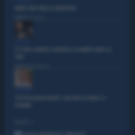
IL GENERALE
VANNACCI NON CHIUDE AL CENTRODESTRA
Politica
di Elisa Calessi
DISPERATI
SUL COVID LA SINISTRA SI AGGRAPPA AL DOCUMENTO-PATACCA DI
CONTE
Politica
di Andrea Muzzolon
LA PREMIER
"DOVE VA IN VACANZA MELONI". E UNA DATA DA SEGNARE: IL 4
SETTEMBRE
I PIÙ LETTI
1
ALL’ASTA IL PALLONE DELLA “MANO DI DIO”