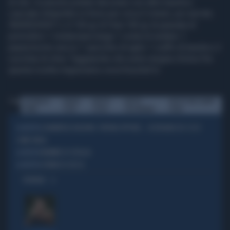
di olio. A piacere potete decorare con altro basilico.
Lasciate intiepidire in forno per circa 5 minuti, poi servite.
INGREDIENTI x 4 150 gr di Feta 100 gr di passata di
pomodoro 1 melanzana lunga 1 costa di sedano 1
peperoncino secco 1 spicchio di aglio 1 ciuffo di basilico 2
cucchiai di olive Taggiasche olio extra vergine d'oliva Per
questa ricetta ringraziamo www.Youchef.tv
Tag
COTTURA IN
FINGER
RICETTE
RICETTE
RICETTE PER L'HAPPY
FORNO
FOOD
ESTIVE
VEGETARIANE
HOUR
CHIAMATELO BALDINO, PATONA OPPURE... CASTAGNACCIO: ECCO
LA RICETTA
COME FARLO
MUMMIE DI SFOGLIA
LA RICETTA
CREMA DI ZUCCA
LA RICETTA
OPINIONI