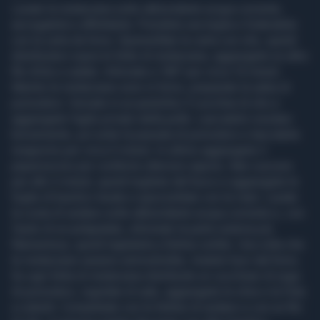
Lavate la melanzana sotto abbondante acqua corrente,
asciugatela e affettatela. Prendete una teglia e foderatela
con la carta da forno. Spennellate la carta con olio, quindi
distribuitevi sopra le fette di melanzana, aggiungete un altro
filo d’olio e salate. Infornate a 180° per circa 10 minuti.
Mentre le melanzane sono in forno, preparate la salsa di
pomodoro. Versate in un pentolino 3 cucchiai di olio e
aggiungete l’aglio privato della pelle. Lasciatelo rosolare
brevemente, poi unite la passata di pomodoro e lasciatela
insaporire per circa 5 minuti. In ultimo aggiungete il
peperoncino per conferire ulteriore sapore, fate cuocere
per altri 2 minuti, quindi togliete dal fuoco e aggiungete le
foglie di basilico lavate e spezzettate con le mani. Lavate
la costa di sedano sotto abbondante acqua corrente e, con
l’aiuto di un pelapatate, eliminate la parte esterna più
filamentosa, quindi tagliatela a fettine sottile. Una volta che
le melanzane saranno ammorbidite, tiratele fuori dal forno.
Su ogni fetta di melanzana distribuite un cucchiaio di sugo
di pomodoro, regolate di sale, aggiungete le olive e la Feta
a cubetti. Completate con le fettine di sedano e con un filo