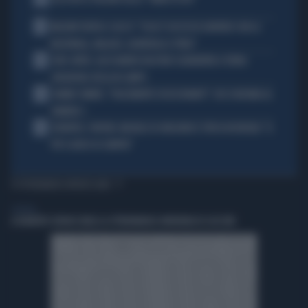
2
MALDINI VUOTA IL SACCO: "COSA È SUCCESSO DAVVERO CON LA
NAZIONALE, MALAGÒ, GUARDIOLA E PIRLO"
3
JUVE-INTER, ALESSANDRO BASTONI SCARAVENTA A TERRA
ZHEGROVA: RISSA IN CAMPO
4
JANNIK SINNER, "DOLCEMENTE OSSESSIONATO": CHI SI INCHINA AL
NUMERO 1
5
JUVENTUS, PAPERE-MICHELE DI GREGORIO E TIFOSI IN RIVOLTA: "IL
PIÙ SCARSO DI SEMPRE"
TI POTREBBERO INTERESSARE
GENERAL
A ROBERTO SERGIO (RAI) LA CITTADINANZA ONORARIA DI CACCURI