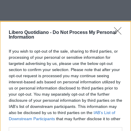
Libero Quotidiano -
Do Not Process My Personal
Information
If you wish to opt-out of the sale, sharing to third parties, or
processing of your personal or sensitive information for
targeted advertising by us, please use the below opt-out
section to confirm your selection. Please note that after your
opt-out request is processed you may continue seeing
interest-based ads based on personal information utilized by
us or personal information disclosed to third parties prior to
your opt-out. You may separately opt-out of the further
disclosure of your personal information by third parties on the
IAB’s list of downstream participants. This information may
also be disclosed by us to third parties on the
IAB’s List of
Downstream Participants
that may further disclose it to other
third parties.