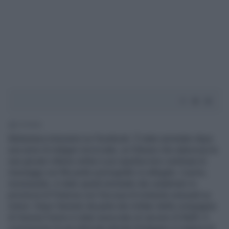
1' di lettura
Molestava minorenni su Facebook. È stato arrestato dopo
una serie di indagini incrociate, un 53enne che adescava le
sue giovani vittime online e poi spediva loro centinaia di
messaggi con file pedo-pornografici in allegato. L'uomo,
incensurato, è stato quindi arrestato dai carabinieri in
provincia di Potenza con l'accusa di molestie sessuali su
minori. Dopo l'arresto da parte dei militari della compagnia
di Venosa l'uomo è stato associato al carcere di Melfi. A
conclusione di una delicata attività d'indagine in materia di