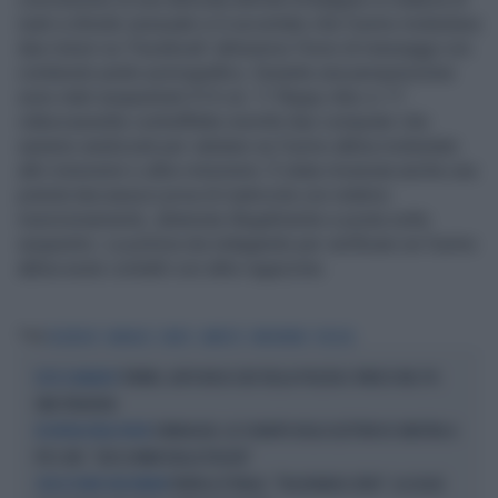
reati a sfondo sessuale si è accertato che l'uomo molestava
due minori su 'Facebook' attraverso l'invio di messaggi con
contenuto pedo-pornografico. Durante una perquisizione
sono stati sequestrati 513 cd, 11 floppy-disc e 17
videocassette contraffatte nonchè due computer che
saranno analizzati per valutare se l'uomo abbia molestato
altri minorenni o altre minorenni. È stata rinvenuta anche una
pistola lanciarazzi priva di matricola con relativo
munizionamento, detenuta illegalmente e posta sotto
sequestro. La polizia sta indagando per verificare se l'uomo
abbia avuto contatti con altre ragazzine.
Tag
FACEBOOK
MANIACO
REATO
ARRESTO
MINORENNI
POLIZIA
TORINO, AUTO BUCA L'ALT DELLA POLIZIA E FINISCE NEL PO:
ECCO IL BILANCIO
UNA TRAGEDIA
SONDAGGIO, LO SCHIAFFO DEGLI ELETTORI DI SINISTRA A
IN DIFESA DELLE DIVISE
PD E AVS: "GIÙ LE MANI DALLA POLIZIA"
FRATELLI D'ITALIA, "TOLLERANZA ZERO": LA LEGGE
CON LE FORZE DELL'ORDINE