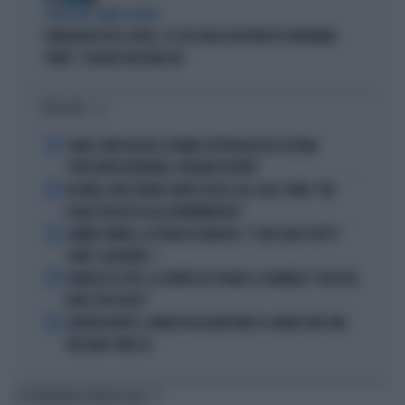
SCELTE NEL CAMPO LARGO
SONDAGGIO IPSOS-DOXA, "IL 92% DEGLI ELETTORI PD VOTEREBBE
CONTE": SCHLEIN SPAZZATA VIA
I PIÙ LETTI
1
CARLO CONTI RICEVE IL PREMIO SPETTACOLO DEL FESTIVAL
"ORIZZONTI DIFFERENTI, PENSIERI DISTINTI"
2
IN ONDA, MULÈ FRENA SUBITO TELESE SUL CASO-CONTE: "MA
QUALE PROCESSO ALLA NORIMBERGA?!"
3
JANNIK SINNER, LA TEORIA DI NARGISO: "I SUOI GUAI? UN PO'
COME I CALCIATORI..."
4
FRANCESCO TOTTI, LA VERITÀ SUL PUGNO A COLONNESE: "MI DISSE:
NON È TUO FIGLIO"
5
EUROPEI NUOTO, CHIARA PELLACANI VINCE IL QUINTO ORO: MAI
NESSUNO COME LEI
TI POTREBBERO INTERESSARE