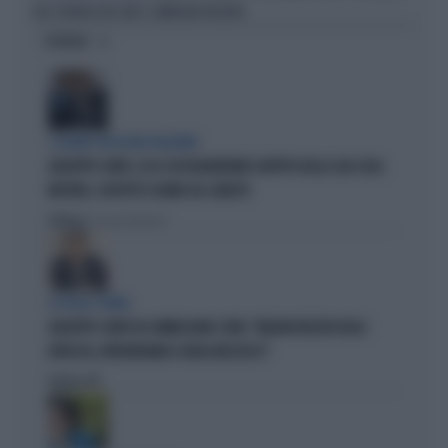
CHE STRONCA NO-TAV E COMPAGNI VIOLENTI
OPINIONI
I LEGAMI CON OLIVIA PALADINO
GIUSEPPE CONTE, ECCO CHI PAGHEREBBE L'AFFITTO DELLA SUA CASA:
MISTERO, SOSPETTI E DUBBI SUL CATASTO
Politica
di Giacomo Amadori
LA FUGA È FINITA
GIUSEPPE CONTE IN COMMISSIONE COVID: "MELONI REGISTA DEGLI
ATTACCHI, AFFRONTIAMOCI SENZA MEZZUCCI"
Politica
di