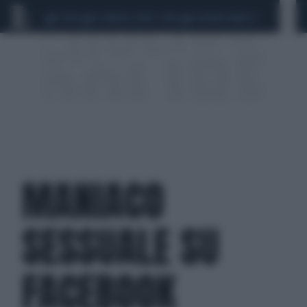
CEUTA
SCANDALO CONTE-COVID
SIGFRIDO RANUCCI
MANIACO
SESSUALE SU
FACEBOOK