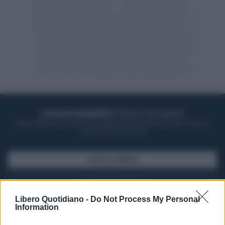
ACQUISTA UN ABBONAMENTO
OTTIENI DEI SUPER VANTAGGI
Potrai sfogliare la rivista online, leggere tutte le edizioni locali, ricevere a
casa il giornale cartaceo
SFOGLIA IL GIORNALE
ACQUISTA ABBONAMENTO
Libero Quotidiano -
Do Not Process My Personal
Information