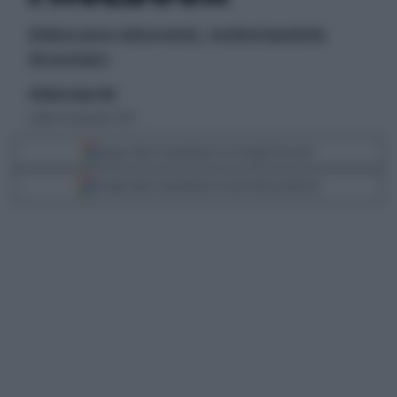
Adescava minorenni, molestandole.
Arrestato
di Maria Acqua Simi
sabato 16 gennaio 2010
Segui Libero Quotidiano su Google Discover
Scegli Libero Quotidiano come fonte preferita