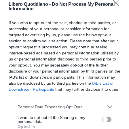
Libero Quotidiano -
Do Not Process My Personal
Information
If you wish to opt-out of the sale, sharing to third parties, or
processing of your personal or sensitive information for
targeted advertising by us, please use the below opt-out
section to confirm your selection. Please note that after your
opt-out request is processed you may continue seeing
interest-based ads based on personal information utilized by
us or personal information disclosed to third parties prior to
your opt-out. You may separately opt-out of the further
Seguici su Google Discover
disclosure of your personal information by third parties on the
IAB’s list of downstream participants. This information may
Segui Libero Quotidiano su Google Discover
also be disclosed by us to third parties on the
IAB’s List of
Scegli Libero Quotidiano come fonte preferita
Downstream Participants
that may further disclose it to other
third parties.
SEZIONI
Personal Data Processing Opt Outs
I want to opt-out of the Sharing of my
SPETTACOLI
personal data.
Opted In