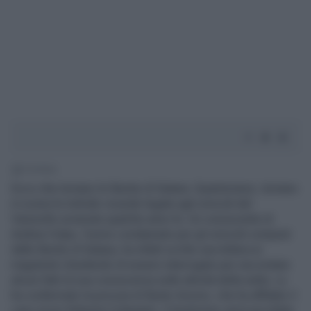
1' di lettura
Ecco che tornano le Bestie di Satana. Quantomeno, tornano
in scena le torbide vicende legate agli omicidi del
Varesotto avvenute qualche anno fa. Un conoscente di
Andrea Volpe, l'uomo condannato per gli omicidi compiuti
dalle Bestie di Satana, ha infatti scritto una lettera ai
magistrati chiedendo di essere interrogato per raccontare
alcuni fatti di sua conoscenza sulle attività della setta. Lo
ha confermato la procura di Busto Arsizio, che ha affidato il
caso al pm Roberta Colangelo. Il testimone verrà ascoltato