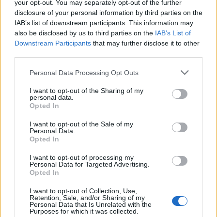
your opt-out. You may separately opt-out of the further
Seguici su Google Discover
disclosure of your personal information by third parties on the
IAB’s list of downstream participants. This information may
Segui Libero Quotidiano su Google Discover
also be disclosed by us to third parties on the
IAB’s List of
Scegli Libero Quotidiano come fonte preferita
Downstream Participants
that may further disclose it to other
third parties.
SEZIONI
Personal Data Processing Opt Outs
I want to opt-out of the Sharing of my
SPETTACOLI
personal data.
Opted In
SCIENZA E TECH
I want to opt-out of the Sale of my
Personal Data.
Opted In
ALTRO
I want to opt-out of processing my
Personal Data for Targeted Advertising.
Opted In
I want to opt-out of Collection, Use,
Retention, Sale, and/or Sharing of my
Personal Data that Is Unrelated with the
Purposes for which it was collected.
Libero Shopping
Contatti
Pubblicità
Cookie policy
Privacy policy