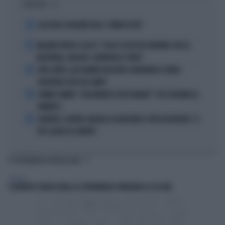
I PIÙ LETTI
1
ALL’ASTA IL PALLONE DELLA “MANO DI DIO”
2
MALDINI VUOTA IL SACCO: "COSA È SUCCESSO DAVVERO CON LA
NAZIONALE, MALAGÒ, GUARDIOLA E PIRLO"
3
JUVE-INTER, ALESSANDRO BASTONI SCARAVENTA A TERRA
ZHEGROVA: RISSA IN CAMPO
4
JANNIK SINNER, "DOLCEMENTE OSSESSIONATO": CHI SI INCHINA AL
NUMERO 1
5
JUVENTUS, PAPERE-MICHELE DI GREGORIO E TIFOSI IN RIVOLTA: "IL
PIÙ SCARSO DI SEMPRE"
TI POTREBBERO INTERESSARE
GENERAL
A ROBERTO SERGIO (RAI) LA CITTADINANZA ONORARIA DI CACCURI