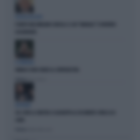
POLITICA IN LUTTO
È MORTO MASSIMILIANO CENCELLI: IL SUO "MANUALE" È DIVENTATO
LEGGENDARIO
IL GENERALE
VANNACCI NON CHIUDE AL CENTRODESTRA
Politica
di Elisa Calessi
DISPERATI
SUL COVID LA SINISTRA SI AGGRAPPA AL DOCUMENTO-PATACCA DI
CONTE
Politica
di Andrea Muzzolon