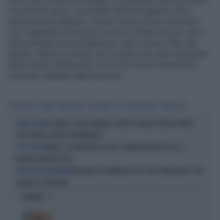
nei prossimi giorni, ma la data dell'interrogatorio deve
ancora essere stabilita. L'uomo che ha chiesto di parlare
con i magistrati si trova nel carcere di Busto Arsizio, dove
sta scontando una condanna per reati comuni. Oltre alle
quattro vittime accertate, per le quali sono stati condannati
sette membri della setta, sono sei le morti sospette nel
Varesotto vagliate dagli inquirenti.
Tag
BESTIE
SATANA
BRUGHERIO
TESTIMONE
PM
ANDREA VOLPE
VARESOTTO
VARESE, AUTO SBANDA E INVESTE CINQUE PEDONI: MORTA
GRAVE INCIDENTE
UNA 17ENNE, BILANCIO DRAMMATICO
VARESE, LA TRUFFA DEL SECOLO: COMPRA UNA VILLA DA 1,3
TUTTO VERO
MILIONI. MA NON ESISTE...
BERGAMO, IN TRIBUNALE GIP E PM CONIUGI MA IL CSM
GIUSTIZIA DA RIFORMARE
IGNORA IL PROBLEMA
OPINIONI