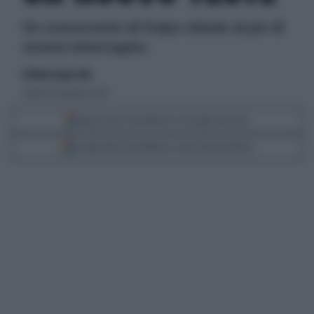
Un conoscente di Volpe chiede al pm di
essere interrogato
di Maria Acqua Simi
sabato 30 gennaio 2010
Segui Libero Quotidiano su Google Discover
Scegli Libero Quotidiano come fonte preferita