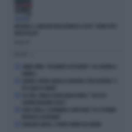
VERGOGNA
MARCINELLE, IL SINDACATO BELGA RIVENDICA IL GESTO: "CONTRO TUTTI I
PARTITI FASCISTI"
Politica
di
I PIÙ LETTI
1
JANNIK SINNER, "DOLCEMENTE OSSESSIONATO": CHI SI INCHINA AL
NUMERO 1
2
JUVENTUS, PAPERE-MICHELE DI GREGORIO E TIFOSI IN RIVOLTA: "IL
PIÙ SCARSO DI SEMPRE"
3
4 DI SERA, SENALDI AZZERA ANGELO BONELLI: "CON LUI AL
GOVERNO FARÀ MENO CALDO?"
4
FLAVIO COBOLLI, LA DRAMMATICA CONFESSIONE: "DA 3 SETTIMANE
NON RIESCO A RESPIRARE"
5
BADIASHILE-NAPOLI, SI TRATTA. ROMERO VA A MADRID