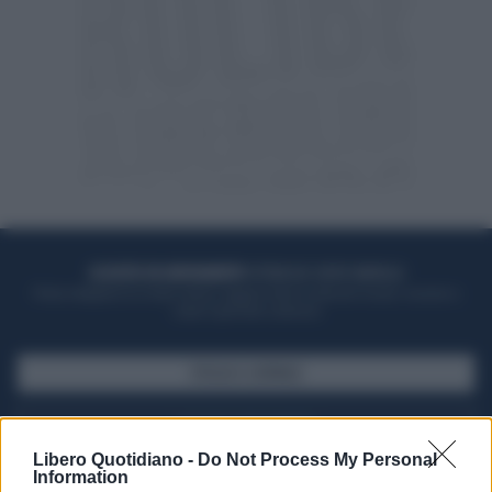
ACQUISTA UN ABBONAMENTO
OTTIENI DEI SUPER VANTAGGI
Potrai sfogliare la rivista online, leggere tutte le edizioni locali, ricevere a
casa il giornale cartaceo
SFOGLIA IL GIORNALE
ACQUISTA ABBONAMENTO
Libero Quotidiano -
Do Not Process My Personal
Information