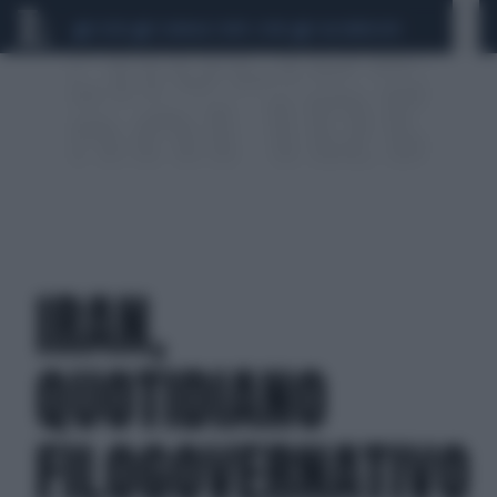
CEUTA
SCANDALO CONTE-COVID
CALCIOMERCATO
IRAN,
QUOTIDIANO
FILOGOVERNATIVO