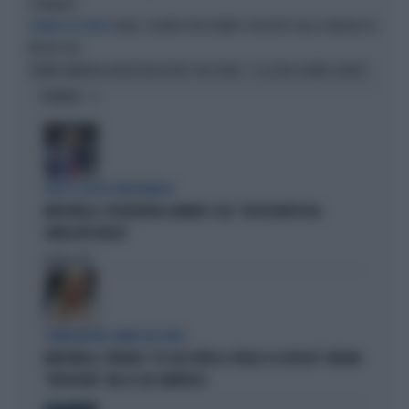
SCANDALO
IRAN, SCONTRO TRA TRUMP E HEGSETH SULLA CARENZA DI
DURANTE UN VERTICE
MISSILI USA
TRUMP ANNUNCIA NUOVI NEGOZIATI CON L'IRAN: "È LA LORO ULTIMA CHANCE"
OPINIONI
DOPO IL GESTO VERGOGNOSO
MARCINELLE, FDI INCHIODA LANDINI E CGIL: "DISSOCIATEVI DAL
SINDACATO BELGA"
Politica
di
COMPAGNI NEL NOME DELL'ODIO
MARCINELLE, FIDANZA: "LA CGIL VOLTA LE SPALLE A LA RUSSA". MELONI:
"VERGOGNA". MA LA CGIL SMENTISCE