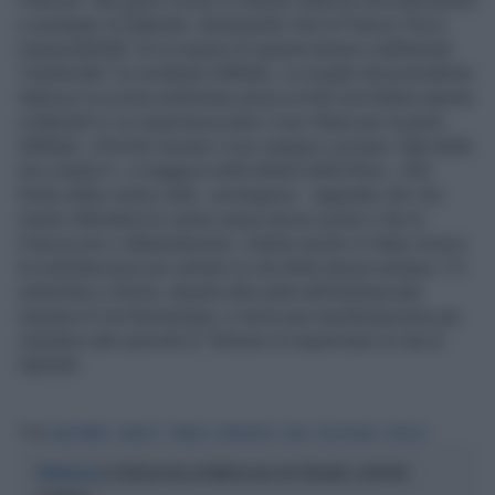
Francia». Nei giorni scorsi lo stesso Sarkozy era intervenuto
a sostegno di Sakineh, dichiarando che la Francia "ha la
responsabilità" di occuparsi di questa donna e definendo
"medievale" la condanna inflittale. La moglie del presidente
Sarkozy la scorsa settimana aveva scritto una lettera aperta
a Sakineh in cui esprimeva tutto il suo rifiuto per la pena
inflittale. «Perché versare il suo sangue e privare i figli della
loro madre?», si leggeva nella lettera della Bruni. «Dal
fondo della vostra cella - proseguiva - sappiate che mio
marito difenderà la vostra causa senza sosta e che la
Francia non vi abbandonerà». Intanto anche in Italia cresce
la mobilitazione per salvare la vita della donna iraniana. Il 2
settembre a Roma, davanti alla sede dell'ambasciata
iraniana di Via Nomentana, si terrà una manifestazione per
chiedere alle autorità di Teheran di risparmiare la vita di
Sakineh.
Tag
CARLA BRUNI
SARKOZY
FRANCIA
PRESIDENTE
IRAN
QUOTIDIANO
ATTACCO
LO SFREGIO DELLA FRANCIA AGLI 007 ITALIANI: IL REPORT-
SPIONAGGIO