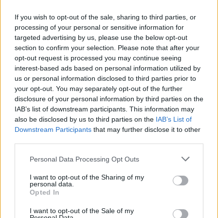
If you wish to opt-out of the sale, sharing to third parties, or
processing of your personal or sensitive information for
targeted advertising by us, please use the below opt-out
section to confirm your selection. Please note that after your
opt-out request is processed you may continue seeing
interest-based ads based on personal information utilized by
us or personal information disclosed to third parties prior to
your opt-out. You may separately opt-out of the further
Seguici su Google Discover
disclosure of your personal information by third parties on the
IAB’s list of downstream participants. This information may
Segui Libero Quotidiano su Google Discover
also be disclosed by us to third parties on the
IAB’s List of
Scegli Libero Quotidiano come fonte preferita
Downstream Participants
that may further disclose it to other
third parties.
SEZIONI
Personal Data Processing Opt Outs
I want to opt-out of the Sharing of my
SPETTACOLI
personal data.
Opted In
SCIENZA E TECH
I want to opt-out of the Sale of my
Personal Data.