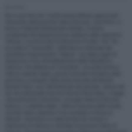
2' di lettura
Non si può dire che i media iraniani abbiano apprezzato
l’intervento della première dame francese, Carla Bruni, in
favore di Sakineh Mohammadi Ashtiani, la donna
condannata alla lapidazione per adulterio dalle autorità di
Teheran. E se da un lato la televisione di stato “Irib” l’ha
accusata di “immoralità”, addirittura un editoriale del
quotidiano filogovernativo "Kahyan", uno degli organi di
stampa più vicino all'establishment della Repubblica
Islamica, l’ha definita una “prostituta”. Accusata anche e
l'attrice Isabelle Adjani, perché entrambe firmatarie della
petizione a sostegno della donna lanciata dal filosofo
Bernard-Henri Levy. Nell’editoriale del giornale, ripreso dal
sito del settimanale francese Nouvel Observateur, si legge:
«Recentemente Carla Bruni, la moglie infame di Nicolas
Sarkozy, e Isabelle Adjani, l'attrice francese dalla morale
corrotta, hanno espresso il loro sostegno in favore di
Sakineh. Carla Bruni si è data da fare per rovinare il
matrimonio di Sarkozy e diventare la premiere dame di