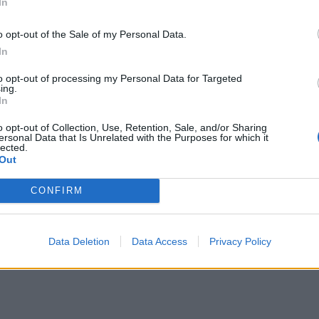
In
 significa sentirsi accolti, protetti e parte di un unico,
o opt-out of the Sale of my Personal Data.
In
to opt-out of processing my Personal Data for Targeted
ing.
In
o opt-out of Collection, Use, Retention, Sale, and/or Sharing
ersonal Data that Is Unrelated with the Purposes for which it
lected.
Out
CONFIRM
Data Deletion
Data Access
Privacy Policy