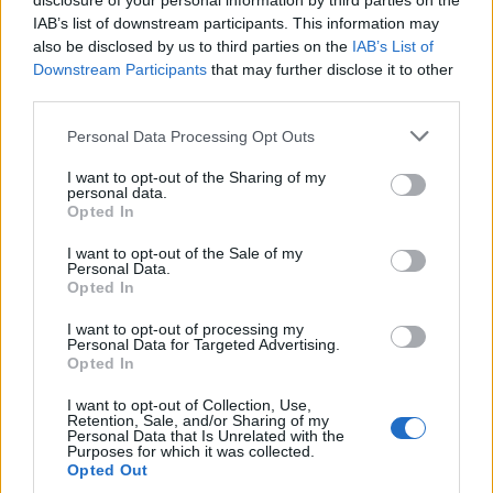
disclosure of your personal information by third parties on the
IAB’s list of downstream participants. This information may
Segui Libero Quotidiano su Google Discover
also be disclosed by us to third parties on the
IAB’s List of
Scegli Libero Quotidiano come fonte preferita
Downstream Participants
that may further disclose it to other
third parties.
SEZIONI
Personal Data Processing Opt Outs
I want to opt-out of the Sharing of my
SPETTACOLI
personal data.
Opted In
SCIENZA E TECH
I want to opt-out of the Sale of my
Personal Data.
Opted In
ALTRO
I want to opt-out of processing my
Personal Data for Targeted Advertising.
Opted In
I want to opt-out of Collection, Use,
Retention, Sale, and/or Sharing of my
Personal Data that Is Unrelated with the
Purposes for which it was collected.
Libero Shopping
Contatti
Pubblicità
Cookie policy
Privacy policy
Opted Out
Condizioni generali
Modello 231
Assistenza
Preferenze Privacy