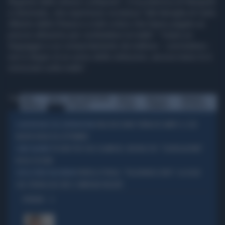
Regione dallo stesso Lodispoto", è la polemica di Rampelli
e Gemmato, che esprimono vicinanza "alla famiglia di Carlo
Alberto dalla Chiesa e a tutti coloro che hanno pagato un
prezzo altissimo per combattere la mafia". "Usare un
linguaggio e un comportamento da mafioso - concludono -
non è degno di un uomo delle istituzioni, ancora meno lo è
ironizzare sulla mafia".
Tag
FABIO
MAFIA
SANTA MARGHERITA
FRATELLI
MARCELLO
BERNARDO
RAMPELLI
DI SAVOIA
D'ITALIA
GEMMATO
LODISPOTO
ITALO BOCCHINO TORNA IN CAMPO: IL SUO
IL MISTER WOLF DEL CENTRODESTRA
NUOVO RUOLO DA SETTEMBRE
PISCINE PER SOLE ISLAMICHE, INSORGE FDI: "SEGREGAZIONE".
COME SALORNO
RISSA COI DEM
FRATELLI D'ITALIA, "TOLLERANZA ZERO": LA LEGGE
CON LE FORZE DELL'ORDINE
CHE STRONCA NO-TAV E COMPAGNI VIOLENTI
OPINIONI