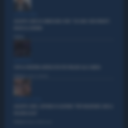
LA FUGA È FINITA
GIUSEPPE CONTE IN COMMISSIONE COVID: "CHI SONO I VERI PATRIOTI",
INSULTI AL GOVERNO
Politica
di
DELIRI ROSSI
STOP AL PATENTINO ANTIFASCISTA PER PARLARE ALLA CAMERA
Politica
di Lorenzo Cafarchio
ZAMPOLLI E L'HOTEL
GIUSEPPE CONTE, L'AFFONDO DI GASPARRI: "FATTI INQUIETANTI, NON LA
PASSERÀ LISCIA"
Politica
di Tommaso Montesano