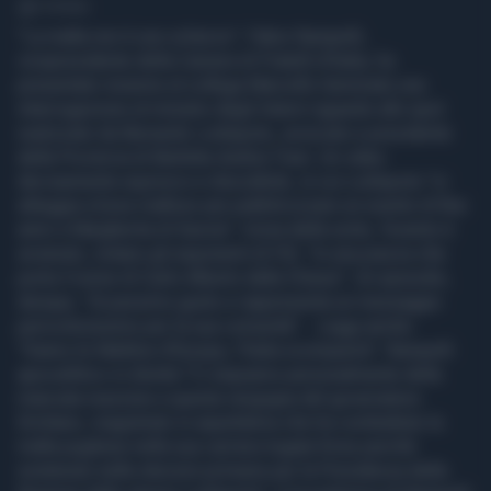
1' di lettura
"La mafia non è uno scherzo". Fabio Rampelli,
vicepresidente della Camera di Fratelli d'Italia, ha
presentato insieme al collega Marcello Gemmato una
interrogazione al ministro degli Interni riguardo allo spot
realizzato da Bernardo Lodispoto, avvocato e presidente
della Provincia di Barletta-Andria-Trani. Un video
decisamente equivoco e discutibile, in cui Lodispoto "si
atteggia a boss mafioso per pubblicizzare un evento di fine
anno a Margherita di Savoia". Ironia della sorte, l'evento è
avvenuto, notano gli esponenti di FdI, "in una piazza che
porta il nome di Carlo Alberto dalla Chiesa". Un episodio,
dunque, "di pessimo gusto e rappresenta un messaggio
pericolosissimo per la sua comunità". Leggi anche:
"Siamo le Maldive d'Europa, l'Italia scomparirà". Rampelli
apocalittico in diretta "Ci stupiamo personalmente della
mancata reazione a questa vergogna del governatore
Emiliano, magistrato in aspettativa che ha combattuto la
mafia pugliese nella sua carriera togata forse perché
sostenuto nelle elezioni primarie per la Presidenza della