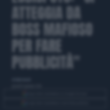
ATTEGGIA DA
BOSS MAFIOSO
PER FARE
PUBBLICITÀ"
di Giulio Bucchi
giovedì 9 gennaio 2020
Segui Libero Quotidiano su Google Discover
Scegli Libero Quotidiano come fonte preferita