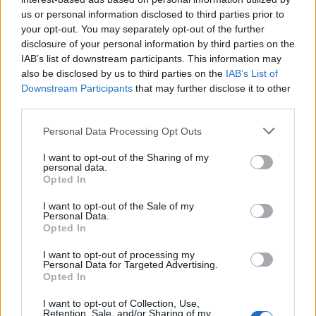
us or personal information disclosed to third parties prior to
your opt-out. You may separately opt-out of the further
Seguici su Google Discover
disclosure of your personal information by third parties on the
IAB’s list of downstream participants. This information may
Segui Libero Quotidiano su Google Discover
also be disclosed by us to third parties on the
IAB’s List of
Scegli Libero Quotidiano come fonte preferita
Downstream Participants
that may further disclose it to other
third parties.
SEZIONI
Personal Data Processing Opt Outs
I want to opt-out of the Sharing of my
SPETTACOLI
personal data.
Opted In
SCIENZA E TECH
I want to opt-out of the Sale of my
Personal Data.
Opted In
ALTRO
I want to opt-out of processing my
Personal Data for Targeted Advertising.
Opted In
I want to opt-out of Collection, Use,
Retention, Sale, and/or Sharing of my