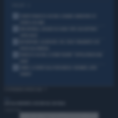
I PIÙ LETTI
1
È MORTO FRANCESCO GUCCINI: IL GRANDE CANTAUTORE SI È
SPENTO A 86 ANNI
2
KIMI ANTONELLI, VACANZE DA SOGNO: TUFFI, RACCHETTONI E
SUPER-YACHT
3
MASTANTUONO, ALAJBEGOVIC, PAZ, YILDIZ: FINALMENTE SI DÀ
SPAZIO ALLA FANTASIA
4
FRANCESCO GUCCINI, LE ULTIME VOLONTÀ: "SEPPELLITEMI IN UNA
VIGNA"
5
SINNER, LA VERITÀ SULLA VISITA MEDICA: CINCINNATI, ALTRO
FORFAIT?
TI POTREBBERO INTERESSARE
ITALIA
LODI ALLA MATURITÀ: IL RECORD DEL SUD ITALIA
Corrado Ocone