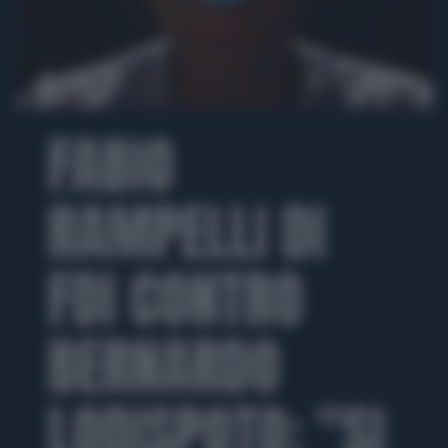
00:00
01:23
FABIO
RAMPELLI DI
FDI CONTRO
BERNARDO
LODISPOTO: "SI