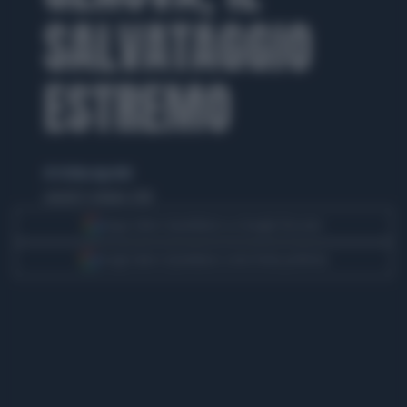
SALVATAGGIO
ESTREMO
di Cristina Agostini
venerdì 12 ottobre 2018
Segui Libero Quotidiano su Google Discover
Scegli Libero Quotidiano come fonte preferita