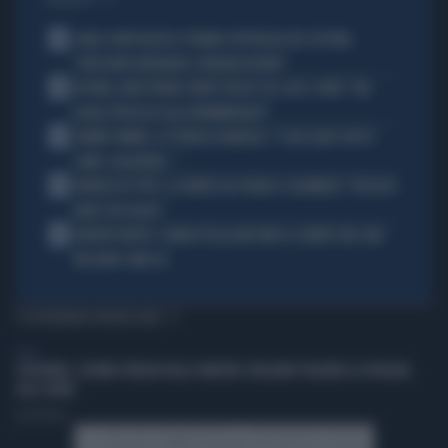
1
CARLO CONTI RICEVE IL PREMIO SPETTACOLO DEL FESTIVAL
"ORIZZONTI DIFFERENTI, PENSIERI DISTINTI"
2
IN ONDA, MULÈ FRENA SUBITO TELESE SUL CASO-CONTE: "MA
QUALE PROCESSO ALLA NORIMBERGA?!"
3
JANNIK SINNER, LA TEORIA DI NARGISO: "I SUOI GUAI? UN PO'
COME I CALCIATORI..."
4
FRANCESCO TOTTI, LA VERITÀ SUL PUGNO A COLONNESE: "MI DISSE:
NON È TUO FIGLIO"
5
EUROPEI NUOTO, CHIARA PELLACANI VINCE IL QUINTO ORO: MAI
NESSUNO COME LEI
TI POTREBBERO INTERESSARE
ITALIA
SPOTORNO, L'ULTIMO SFREGIO DELLA SINISTRA: VOGLIONO TOGLIERE LA SPIAGGIA
ALLE SUORE
Luca Puccini