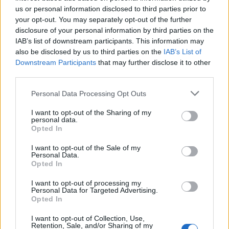
us or personal information disclosed to third parties prior to
your opt-out. You may separately opt-out of the further
Seguici su Google Discover
disclosure of your personal information by third parties on the
IAB’s list of downstream participants. This information may
Segui Libero Quotidiano su Google Discover
also be disclosed by us to third parties on the
IAB’s List of
Scegli Libero Quotidiano come fonte preferita
Downstream Participants
that may further disclose it to other
third parties.
SEZIONI
Personal Data Processing Opt Outs
I want to opt-out of the Sharing of my
SPETTACOLI
personal data.
Opted In
SCIENZA E TECH
I want to opt-out of the Sale of my
Personal Data.
Opted In
ALTRO
I want to opt-out of processing my
Personal Data for Targeted Advertising.
Opted In
I want to opt-out of Collection, Use,
Retention, Sale, and/or Sharing of my