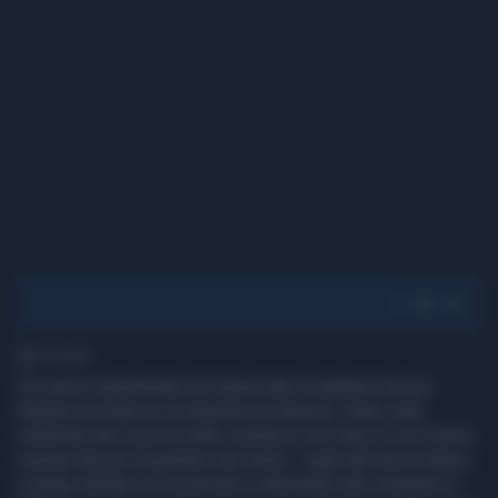
1' di lettura
Un uomo mascherato ha minacciato di gettarsi da una
finestra di Palazzo di Giustizia di Genova. Erano stati
sistemati dei cuscini sotto il palazzo nel caso in cui l’uomo
avesse deciso di gettarsi nel vuoto. I vigili del fuoco hanno
a lungo tentato di convincerlo a desistere dal compiere il