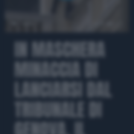
00:00
02:14
IN MASCHERA
MINACCIA DI
LANCIARSI DAL
TRIBUNALE DI
GENOVA, IL