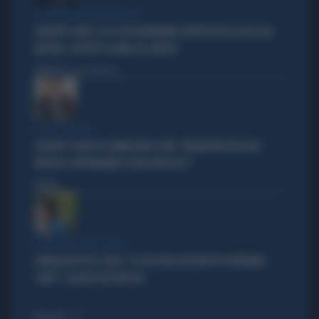
I LEGAMI CON OLIVIA PALADINO
GIUSEPPE CONTE, ECCO CHI PAGHEREBBE L'AFFITTO DELLA SUA CASA:
MISTERO, SOSPETTI E DUBBI SUL CATASTO
Politica
di Giacomo Amadori
LA FUGA È FINITA
GIUSEPPE CONTE IN COMMISSIONE COVID: "MELONI REGISTA DEGLI
ATTACCHI, AFFRONTIAMOCI SENZA MEZZUCCI"
Politica
di
SCELTE NEL CAMPO LARGO
SONDAGGIO IPSOS-DOXA, "IL 92% DEGLI ELETTORI PD VOTEREBBE
CONTE": SCHLEIN SPAZZATA VIA
I PIÙ LETTI