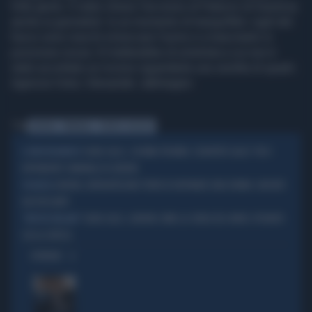
folle gesto. È stato chiuso l’accesso al Palazzo di Giustizia
anche ai giornalisti. In un momento di tranquillità i vigili del
fuoco sono riusciti a braccare l’uomo e a trascinarlo in
posizione sicura. Si tratterebbe di un’artista a cui non è
stato accettato un ricorso riguardante una vendita di quadri.
Agenzia Vista / Alexander Jakhnagiev
Tag
GENOVA
TRIBUNALE
TENTATO SUICIDIO
SILVIA SALIS, L'ULTIMA TROVATA: L'IDENTITÀ 'ALIAS' PER I
IL PROVVEDIMENTO
DIPENDENTI COMUNALI DI GENOVA
GENOVA, NORDAFRICANO TENTA DI RAPINARE UNA DONNA: LINCIATO
VIOLENZA
DAI PASSANTI
SILVIA SALIS, GENOVA COME LA COREA DEL NORD: EPURATO
"METODI BULGARI"
CHI LA CRITICA
OPINIONI