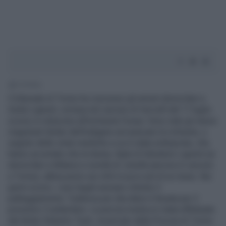
1' di lettura
Il tribunale di Torino ha concesso gli arresti domiciliari a
Giulia Ligresti, reclusa nel carcere di Vercelli dal 17 luglio
scorso in relazione all'inchiesta Fonsai. Sono stati gli stessi
magistrati titolari dell'indagine ad avanzare la richiesta, a
seguito delle visite mediche a cui è stata sottoposta, che
hanno accertato che la donna, figlia di Salvatore Ligresti (ai
domiciliari a Milano) e sorella di Jonella (ancora in carcere
a Torino), abbia perso sei chili in poco più di un mese. Nei
giorni scorsi, i suoi legali avevano chiesto il
patteggiamento: l'udienza per decidere è fissata per il
prossimo 3 settembre. La perizia medica è stata effettuata
dal dottor Roberto Testi, incaricato dalla Procura di Torino