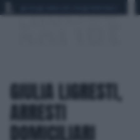
CEUTA
SCANDALO CONTE-COVID
SIGFRIDO RANUCCI
GIULIA LIGRESTI,
ARRESTI
DOMICILIARI