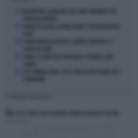
1
MASTANTUONO, ALAJBEGOVIC, PAZ, YILDIZ: FINALMENTE SI DÀ
SPAZIO ALLA FANTASIA
2
FRANCESCO GUCCINI, LE ULTIME VOLONTÀ: "SEPPELLITEMI IN UNA
VIGNA"
3
È MORTO FRANCESCO GUCCINI: IL GRANDE CANTAUTORE SI È
SPENTO A 86 ANNI
4
SINNER, LA VERITÀ SULLA VISITA MEDICA: CINCINNATI, ALTRO
FORFAIT?
5
JUVE, RAVANELLI RIVELA: COSÌ SI SONO LASCIATI SFUGGIRE GIGIO
DONNARUMMA
TI POTREBBERO INTERESSARE
ITALIA
ROMA, ECCO IL PIANO CASA DI GUALTIERI: SANARE GLI ABUSIVI DI SPIN TIME
Francesco Storace