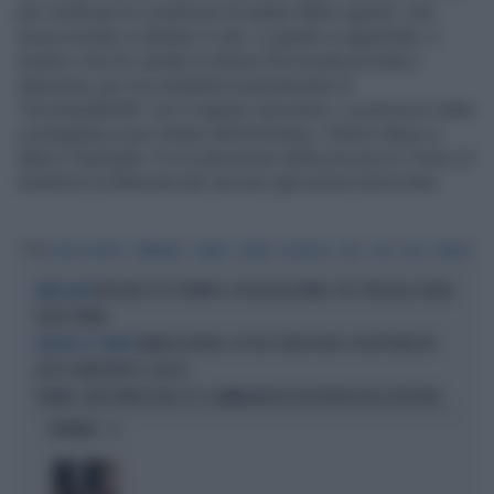
per verificare le condizioni di salute della Ligresti, che
aveva iniziato a rifiutare il cibo. A quanto si apprende, il
medico che ha visitato la donna l'ha trovata provata e
depressa, pur non parlando propriamente di
"incompatibilità" con il regime carcerario. La perizia è stata
consegnata ai pm titolari dell'inchiesta, Vittorio Nessi e
Marco Gianoglio. Poi la decisione della procura di Torino di
trasferire la detenuta dal carcere agli arresti domiciliari.
Tag
GIULIA LIGRESTI
TRIBUNALE
TORINO
FONSAI
INCHIESTA
CIBO
CHILI
PESO
PERIZIA
AUTO NEL PO A TORINO E CACCIA ALL'UOMO: CHI C'ERA ALLA GUIDA,
IRREGOLARI
TUTTO TORNA
DANIELA FLOREA, UCCISA E MESSA NEL CASSETTONE DEL
OMICIDIO A TORINO
LETTO: ARRESTATO IL SUO EX
TORINO, AUTO FINISCE NEL PO: LE IMMAGINI DEL RECUPERO DELLA VETTURA
OPINIONI