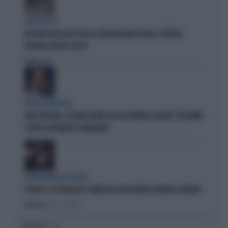
CIRCO ROSSO
FDI RIDICOLIZZA AVS DOPO LA PAGLIACCIATA IN AULA: "PERCHÉ
GIOCANO A MOSCA CIECA"
Politica
di
ERRORI GIUDIZIARI
GAIA TORTORA, LA RIVELAZIONE CON CUI AFFONDA SCHLEIN: "MI HANNO
SCRITTO ESPONENTI PD INDIGNATI"
CENTROSINISTRA FRAGILE
SCHLEIN, UN CONSIGLIO: SI IMPEGNI A FAR DURARE ANCORA LA MELONI
Politica
di Pietro Senaldi
I PIÙ LETTI