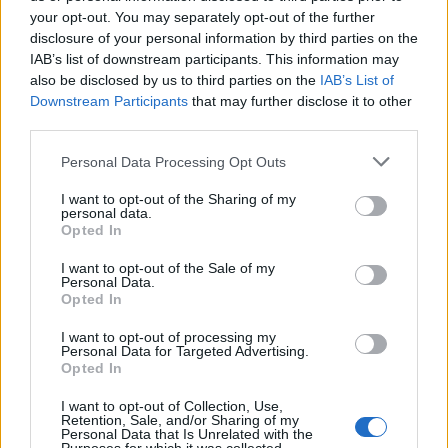
your opt-out. You may separately opt-out of the further
Seguici su Google Discover
disclosure of your personal information by third parties on the
IAB’s list of downstream participants. This information may
Segui Libero Quotidiano su Google Discover
also be disclosed by us to third parties on the
IAB’s List of
Scegli Libero Quotidiano come fonte preferita
Downstream Participants
that may further disclose it to other
third parties.
SEZIONI
Personal Data Processing Opt Outs
I want to opt-out of the Sharing of my
SPETTACOLI
personal data.
Opted In
SCIENZA E TECH
I want to opt-out of the Sale of my
Personal Data.
Opted In
ALTRO
I want to opt-out of processing my
Personal Data for Targeted Advertising.
Opted In
I want to opt-out of Collection, Use,
Retention, Sale, and/or Sharing of my
Personal Data that Is Unrelated with the