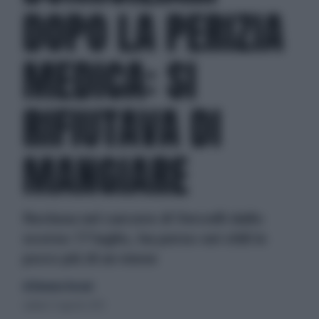
DOPO LA PERIZIA
MEDICA: SI
RIFIUTAVA DI
MANGIARE
Reclusa nel carcere di Vercelli dallo
scorso 17 luglio, ha perso sei chili in
poco più di un mese
di Eleonora Tesconi
sabato 31 agosto 2013