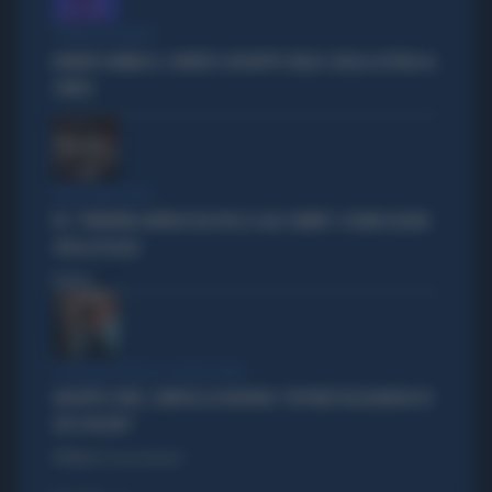
"PUNTI IN COMUNE"
ROBERTO VANNACCI, CONTATTO CON BEPPE GRILLO: QUELLA LETTERA AL
COMICO
TARLI DEMOCRATICI
PD, "PATENTINO ANTIFASCISTA PER LE SALE STAMPA": L'ULTIMO DELIRIO
CROLLA IN AULA
Politica
di
IL GRILLINO PENSA AI (SUOI) AFFARI
GIUSEPPE CONTE, ZAMPOLLI LO INCHIODA: "MI PARLÒ DELL'ALBERGO DI
SUO SUOCERO"
Politica
di Giacomo Amadori