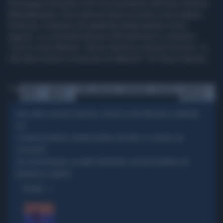
Passeggia tranquillo solo l'ex presidente dell'Inps Antonio
Mastrapasqua. Due mamme hanno provato a raccogliere
fondi per comprare 20 giubbotti antiproiettile ai loro
ragazzi. La comunità ebraica ufficialmente è contraria:
"così si crea allarme". Ma le mamme si dicono fra loro: "e
che deve esserci di più per un allarme?" di Franco Bechis
Tag
FRANCO
GHETTO
ROMA
SINAGOGA
TERRORISMO
VIGILANTES
AGENTI IN
BECHIS
EBRAICO
BORGHESE
CARI VIP DI SINISTRA, PERCHÉ LO SPIN TIME NON LO COMPRATE
FATEVI AVANTI
VOI?
ROBERTO SAVIANO DIFENDE SPIN TIME E SI SCHIERA CON
OCCUPAZIONI
L'ILLEGALITÀ
MILANO, ALLARME TERRORISMO: GALLERIA BLINDATA CON
ALTA TENSIONE
BARRIERE IN CEMENTO
OPINIONI