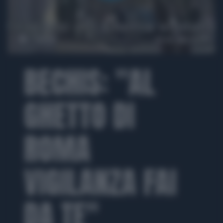
00:00
03:04
BECHIS: "AL
GHETTO DI
ROMA
VIGILANZA FAI
DA TE"