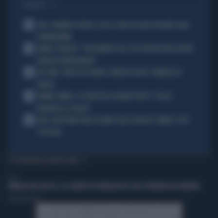
I PIÙ LETTI
1
JUVE, RAVANELLI RIVELA: COSÌ SI SONO LASCIATI SFUGGIRE GIGIO
DONNARUMMA
2
SINNER, NARGISO: "FISICAMENTE? NO, ECCO PERCHÉ PUÒ ESSERSI
STANCATO MENTALMENTE"
3
IGLI TARE, FURTO SUL TRENO E ARRESTO DOPO I FUNERALI DI
BARESI
4
JANNIK SINNER, LA CERTEZZA DI DARIO PUPPO: "CHI GLI
ROMPERÀ LE SCATOLE"
5
AUTO, NON TENETE MAI LA MANO SULLA LEVA DEL CAMBIO: COSA
SI RISCHIA
TI POTREBBERO INTERESSARE
ITALIA
FAMIGLIA NEL BOSCO, LO SCHIAFFO DI FERRAGOSTO: FIGLI SEPARATI DAI GENITORI
Claudia Osmetti