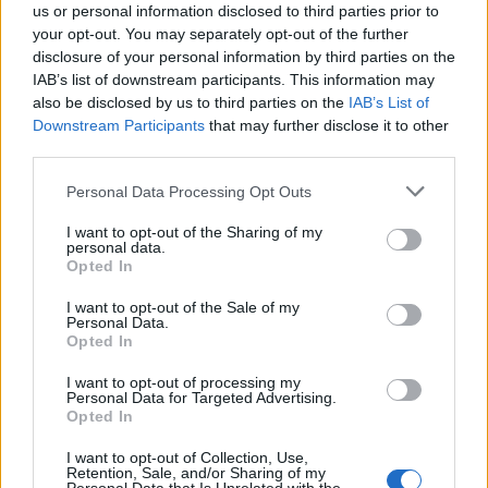
us or personal information disclosed to third parties prior to
your opt-out. You may separately opt-out of the further
Seguici su Google Discover
disclosure of your personal information by third parties on the
IAB’s list of downstream participants. This information may
Segui Libero Quotidiano su Google Discover
also be disclosed by us to third parties on the
IAB’s List of
Scegli Libero Quotidiano come fonte preferita
Downstream Participants
that may further disclose it to other
third parties.
SEZIONI
Personal Data Processing Opt Outs
I want to opt-out of the Sharing of my
SPETTACOLI
personal data.
Opted In
SCIENZA E TECH
I want to opt-out of the Sale of my
Personal Data.
Opted In
ALTRO
I want to opt-out of processing my
Personal Data for Targeted Advertising.
Opted In
I want to opt-out of Collection, Use,
Retention, Sale, and/or Sharing of my