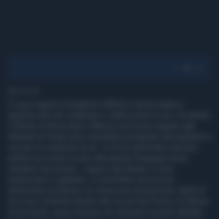
1' di lettura
Ci sono agenti in borghese infiltrati in alcuni palazzi,
qualche auto dei carabinieri o della polizia in più, ma dentro
il Ghetto di Roma dopo l'allarme terrorismo seguito agli
attentati di Parigi sono soprattutto gli abitanti del quartiere a
cercare di cavarsela da sè. Le forze dell'ordine lasciano
perfino accostare le auto alla grande Sinagoga senza
chiedere documenti. I ragazzi del Ghetto si sono
trasformati in vigilantes, e controllano gli accessi
temporanei ad alcune vie chiuse per precauzione. Molti di
loro sono schierati davanti alla scuola del Portico di Ottavia.
Pochi turisti, quasi nessuno nei ristoranti di solito affollati.