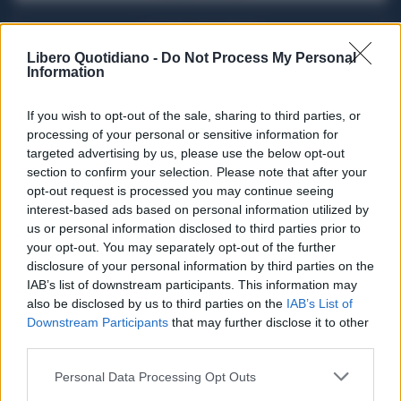
ACQUISTA ABBONAMENTO
Libero Quotidiano -
Do Not Process My Personal
Information
If you wish to opt-out of the sale, sharing to third parties, or
processing of your personal or sensitive information for
targeted advertising by us, please use the below opt-out
section to confirm your selection. Please note that after your
opt-out request is processed you may continue seeing
interest-based ads based on personal information utilized by
us or personal information disclosed to third parties prior to
your opt-out. You may separately opt-out of the further
Seguici su Google Discover
disclosure of your personal information by third parties on the
IAB’s list of downstream participants. This information may
Segui Libero Quotidiano su Google Discover
also be disclosed by us to third parties on the
IAB’s List of
Scegli Libero Quotidiano come fonte preferita
Downstream Participants
that may further disclose it to other
third parties.
SEZIONI
Personal Data Processing Opt Outs