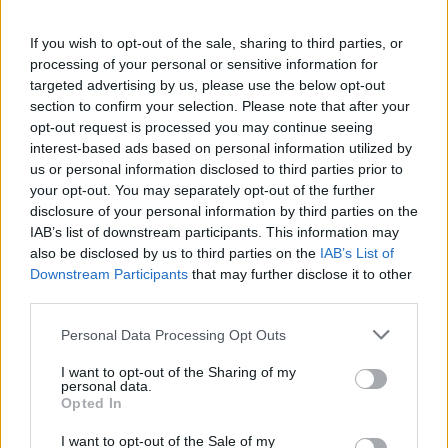
If you wish to opt-out of the sale, sharing to third parties, or
processing of your personal or sensitive information for
targeted advertising by us, please use the below opt-out
section to confirm your selection. Please note that after your
opt-out request is processed you may continue seeing
interest-based ads based on personal information utilized by
us or personal information disclosed to third parties prior to
your opt-out. You may separately opt-out of the further
Seguici su Google Discover
disclosure of your personal information by third parties on the
IAB’s list of downstream participants. This information may
Segui Libero Quotidiano su Google Discover
also be disclosed by us to third parties on the
IAB’s List of
Scegli Libero Quotidiano come fonte preferita
Downstream Participants
that may further disclose it to other
third parties.
SEZIONI
Personal Data Processing Opt Outs
I want to opt-out of the Sharing of my
SPETTACOLI
personal data.
Opted In
SCIENZA E TECH
I want to opt-out of the Sale of my