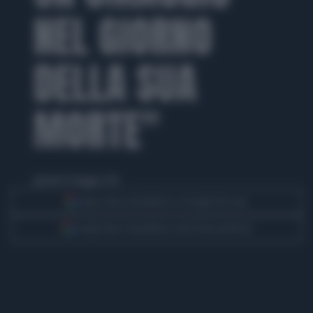
NEL GIORNO
DELLA SUA
MORTE"
giovedì 20 maggio 2021
Segui Libero Quotidiano su Google Discover
Scegli Libero Quotidiano come fonte preferita