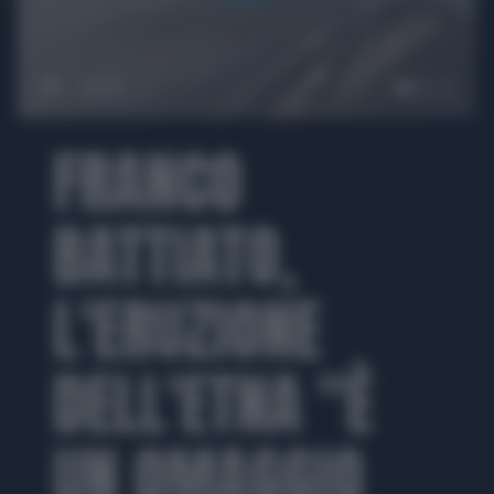
00:00
FRANCO
BATTIATO,
L'ERUZIONE
DELL'ETNA "È
UN OMAGGIO