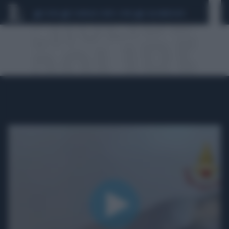
CEUTA
SCANDALO CONTE-COVID
CALCIOMERCATO