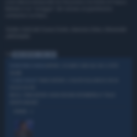
coincidenza temporale tra l'eruzione e la morte di Franco
Battiato è un "omaggio" del vulcano al grandissimo
cantautore siciliano,
Twitter Vigili del Fuoco Fonte: Agenzia Vista / Alexander
Jakhnagiev
Tag
FRANCO BATTIATO
ETNA
INGV
BATTIATO, COCCIANTE E NON SOLO: RAI 1 A TUTTO
UN MESE PIENO DI MUSICA
VOLUME
FRANCO BATTIATO, IL FILOSOFO DELLA MUSICA CHE HA
"IL LUNGO VIAGGIO"
VISSUTO 100 VITE
MUSICA, TORNA BATTIATO: NUOVA VERSIONE INSTRUMENTAL DI "VOGLIO
VEDERTI DANZARE"
OPINIONI