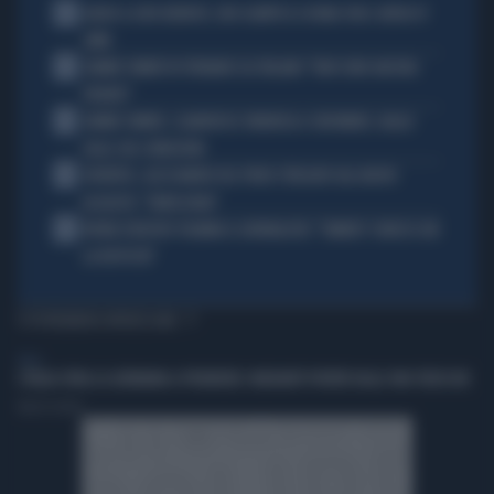
1
ADDIO A LIVIO BERRUTI, ORO OLIMPICO A ROMA 1960: AVEVA 87
ANNI
2
JANNIK SINNER FA TREMARE GLI ITALIANI: "NON SONO ANCORA
PRONTO"
3
JANNIK SINNER, CLAMOROSO: RINUNCIA A CINCINNATI, GIALLO
SULLE SUE CONDIZIONI
4
JUVENTUS, ALESSANDRO DEL PIERO STREGATO DAL NUOVO
ACQUISTO: "TANTA ROBA"
5
NOVAK DJOKOVIC FULMINA IL GIORNALISTA: "SINNER? CONOSCI GIÀ
LA RISPOSTA"
TI POTREBBERO INTERESSARE
ITALIA
L'ITALIA SFIDA LA GERMANIA A PRENDERE I MIGRANTI PORTATI DALLE ONG TEDESCHE
Fausto Carioti