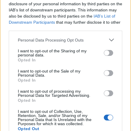
Seguici su Google Discover
disclosure of your personal information by third parties on the
IAB’s list of downstream participants. This information may
Segui Libero Quotidiano su Google Discover
also be disclosed by us to third parties on the
IAB’s List of
Scegli Libero Quotidiano come fonte preferita
Downstream Participants
that may further disclose it to other
third parties.
SEZIONI
Personal Data Processing Opt Outs
I want to opt-out of the Sharing of my
SPETTACOLI
personal data.
Opted In
SCIENZA E TECH
I want to opt-out of the Sale of my
Personal Data.
Opted In
ALTRO
I want to opt-out of processing my
Personal Data for Targeted Advertising.
Opted In
I want to opt-out of Collection, Use,
Retention, Sale, and/or Sharing of my
Personal Data that Is Unrelated with the
Purposes for which it was collected.
Libero Shopping
Contatti
Pubblicità
Cookie policy
Privacy policy
Opted Out