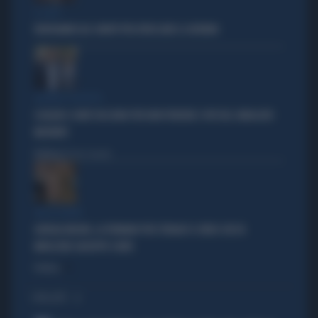
IL CASO
FRATOIANNI USA I MORTI PER ATTACCARE IL GOVERNO
SILENZIO SOSPETTO
SCHLEIN E CONTE TACCIONO PER NON PERDERE I VOTI DEL SINDACATO
MILITANTE
Politica
di Pietro Senaldi
TRA LA GENTE
GIORGIA MELONI, LA FERMANO PER STRADA? IL VIDEO CHE FA
IMPAZZIRE GIUSEPPE CONTE
Politica
di
I PIÙ LETTI