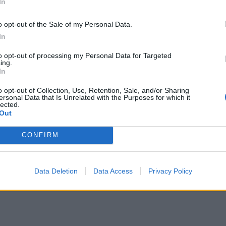
In
o opt-out of the Sale of my Personal Data.
In
to opt-out of processing my Personal Data for Targeted
ing.
In
o opt-out of Collection, Use, Retention, Sale, and/or Sharing
ersonal Data that Is Unrelated with the Purposes for which it
lected.
Out
CONFIRM
Data Deletion
Data Access
Privacy Policy