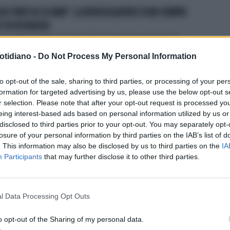
100 FURTI IN 20 ANNI": LA BORSEGGIATRICE ROM SEMPRE
E IN DISGRAZIA
e professionista rom Ana Zahirovic è stata arrestata dai
on è una novit&a...
otidiano -
Do Not Process My Personal Information
to opt-out of the sale, sharing to third parties, or processing of your per
formation for targeted advertising by us, please use the below opt-out s
r selection. Please note that after your opt-out request is processed y
eing interest-based ads based on personal information utilized by us or
disclosed to third parties prior to your opt-out. You may separately opt-
losure of your personal information by third parties on the IAB’s list of
. This information may also be disclosed by us to third parties on the
IA
Participants
that may further disclose it to other third parties.
l Data Processing Opt Outs
o opt-out of the Sharing of my personal data.