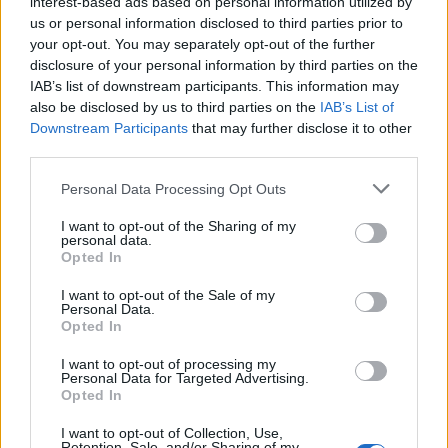
interest-based ads based on personal information utilized by
us or personal information disclosed to third parties prior to
your opt-out. You may separately opt-out of the further
Seguici su Google Discover
disclosure of your personal information by third parties on the
IAB’s list of downstream participants. This information may
Segui Libero Quotidiano su Google Discover
also be disclosed by us to third parties on the
IAB’s List of
Scegli Libero Quotidiano come fonte preferita
Downstream Participants
that may further disclose it to other
third parties.
SEZIONI
Personal Data Processing Opt Outs
I want to opt-out of the Sharing of my
SPETTACOLI
personal data.
Opted In
SCIENZA E TECH
I want to opt-out of the Sale of my
Personal Data.
Opted In
ALTRO
I want to opt-out of processing my
Personal Data for Targeted Advertising.
Opted In
I want to opt-out of Collection, Use,
Retention, Sale, and/or Sharing of my