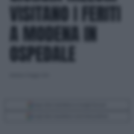
VISITANO I FERITI
A MODENA IN
OSPEDALE
domenica 17 maggio 2026
Segui Libero Quotidiano su Google Discover
Scegli Libero Quotidiano come fonte preferita