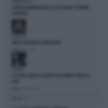
POLITICA IN LUTTO
È MORTO MASSIMILIANO CENCELLI: IL SUO "MANUALE" È DIVENTATO
LEGGENDARIO
IL GENERALE
VANNACCI NON CHIUDE AL CENTRODESTRA
Politica
di Elisa Calessi
DISPERATI
SUL COVID LA SINISTRA SI AGGRAPPA AL DOCUMENTO-PATACCA DI
CONTE
Politica
di Andrea Muzzolon
I PIÙ LETTI