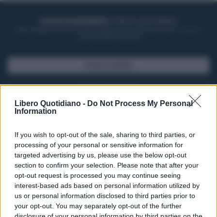
ACQUISTA UN ABBONAMENTO
OTTIENI DEI SUPER VANTAGGI
Potrai sfogliare la rivista online, leggere tutte le edizioni locali, ricevere a
casa il giornale cartaceo
SFOGLIA IL GIORNALE
ACQUISTA ABBONAMENTO
Libero Quotidiano -
Do Not Process My Personal
Information
If you wish to opt-out of the sale, sharing to third parties, or
processing of your personal or sensitive information for
targeted advertising by us, please use the below opt-out
section to confirm your selection. Please note that after your
opt-out request is processed you may continue seeing
interest-based ads based on personal information utilized by
us or personal information disclosed to third parties prior to
your opt-out. You may separately opt-out of the further
Seguici su Google Discover
disclosure of your personal information by third parties on the