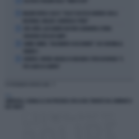
1
ALL’ASTA IL PALLONE DELLA “MANO DI DIO”
2
MALDINI VUOTA IL SACCO: "COSA È SUCCESSO DAVVERO CON LA
NAZIONALE, MALAGÒ, GUARDIOLA E PIRLO"
3
JUVE-INTER, ALESSANDRO BASTONI SCARAVENTA A TERRA
ZHEGROVA: RISSA IN CAMPO
4
JANNIK SINNER, "DOLCEMENTE OSSESSIONATO": CHI SI INCHINA AL
NUMERO 1
5
JUVENTUS, PAPERE-MICHELE DI GREGORIO E TIFOSI IN RIVOLTA: "IL
PIÙ SCARSO DI SEMPRE"
TI POTREBBERO INTERESSARE
ITALIA
LAMPEDUSA, SEGNALA LA SUA PRESENZA CON LA BOA: TRAVOLTO DAL GOMMONE DI
DUE TURISTI