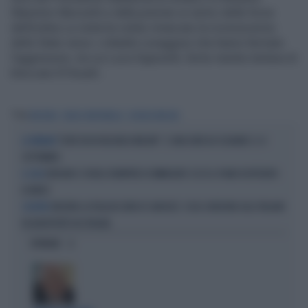
Massimo Mezzetti e dalla premier ai vertici delle forze
dell’ordine.La visita ha voluto rimarcare la riconoscenza
dello Stato verso i cittadini coraggiosi che hanno fermato
l’aggressore, tra cui Luca Signorelli, ferito mentre tentava di
bloccare El Koudri.
Tag
MODENA
SERGIO MATTARELLA
GIORGIA MELONI
"DOVE VA IN VACANZA MELONI". E UNA DATA DA SEGNARE: IL 4
LA PREMIER
SETTEMBRE
BERLINO CI VUOLE RIEMPIRE DI IMMIGRATI: ECCO IL PIANO DISPERATO
IL CASO
DI MERZ
INIZIATA LA PAGLIACCIATA DI SANCHEZ: COSA CHIEDONO AGLI ITALIANI
SCONTRO
IN AEROPORTO IN SPAGNA
OPINIONI