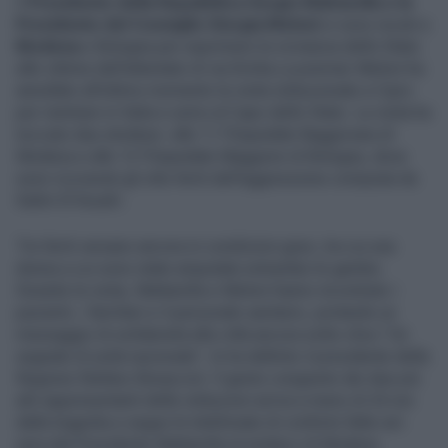
Il
Presidente della Repubblica Sergio Mattarella e la
Presidente del Consiglio Giorgia Meloni
si sono recati a
Modena
e Bologna per esprimere la vicinanza dello Stato
alle vittime dell’attentato di via Emilia.La premier Meloni ha
annullato all’ultimo momento la visita istituzionale a Cipro
per rientrare in Italia e unirsi al Capo dello Stato. La visita ha
toccato due strutture: alle 11 l’Ospedale Baggiovara di
Modena e alle 12 l’Ospedale Maggiore di Bologna, dove
sono ricoverati gli otto feriti dell’aggressione compiuta da
Salim El Koudri.
Tre feriti versano ancora in condizioni gravi, tra cui una
donna a cui sono state amputate entrambe le gambe.
Durante la visita, Mattarella e Meloni hanno incontrato i
pazienti, i familiari e il personale sanitario, portando un
messaggio di solidarietà alla città ancora sotto choc."Un
segnale di unità nazionale", lo ha definito il presidente della
Regione Stefano Bonaccini. Il gesto congiunto dei due più
alti rappresentanti delle istituzioni arriva a meno di 24 ore
dalla tragedia e segue le telefonate di conforto fatte ieri
sera dal Presidente Mattarella al sindaco di Modena