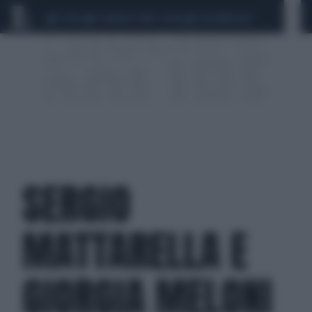
CEUTA
SCANDALO CONTE-COVID
CALCIOMERCATO
SERGIO
MATTARELLA E
GIORGIA MELONI