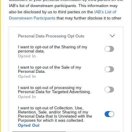
IAB’s list of downstream participants. This information may
Segui Libero Quotidiano su Google Discover
also be disclosed by us to third parties on the
IAB’s List of
Scegli Libero Quotidiano come fonte preferita
Downstream Participants
that may further disclose it to other
third parties.
SEZIONI
Personal Data Processing Opt Outs
I want to opt-out of the Sharing of my
SPETTACOLI
personal data.
Opted In
SCIENZA E TECH
I want to opt-out of the Sale of my
Personal Data.
Opted In
ALTRO
I want to opt-out of processing my
Personal Data for Targeted Advertising.
Opted In
I want to opt-out of Collection, Use,
Retention, Sale, and/or Sharing of my
Personal Data that Is Unrelated with the
Purposes for which it was collected.
Libero Shopping
Contatti
Pubblicità
Cookie policy
Privacy policy
Opted Out
Condizioni generali
Modello 231
Assistenza
Preferenze Privacy