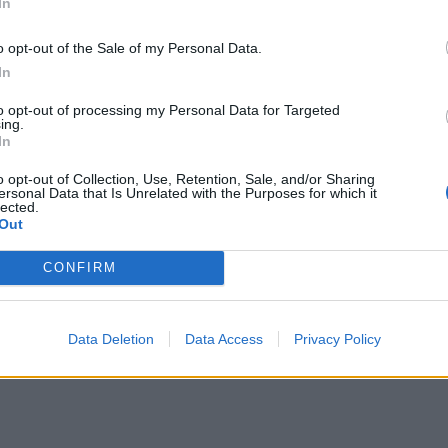
In
o opt-out of the Sale of my Personal Data.
In
to opt-out of processing my Personal Data for Targeted
ing.
In
o opt-out of Collection, Use, Retention, Sale, and/or Sharing
ersonal Data that Is Unrelated with the Purposes for which it
lected.
Out
CONFIRM
Data Deletion
Data Access
Privacy Policy