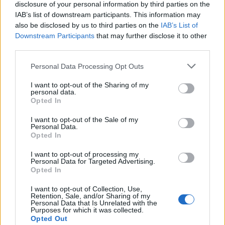
Seguici su Google Discover
disclosure of your personal information by third parties on the
IAB’s list of downstream participants. This information may
Segui Libero Quotidiano su Google Discover
also be disclosed by us to third parties on the
IAB’s List of
Scegli Libero Quotidiano come fonte preferita
Downstream Participants
that may further disclose it to other
third parties.
SEZIONI
Personal Data Processing Opt Outs
I want to opt-out of the Sharing of my
SPETTACOLI
personal data.
Opted In
SCIENZA E TECH
I want to opt-out of the Sale of my
Personal Data.
Opted In
ALTRO
I want to opt-out of processing my
Personal Data for Targeted Advertising.
Opted In
I want to opt-out of Collection, Use,
Retention, Sale, and/or Sharing of my
Personal Data that Is Unrelated with the
Purposes for which it was collected.
Libero Shopping
Contatti
Pubblicità
Cookie policy
Privacy policy
Opted Out
Condizioni generali
Modello 231
Assistenza
Preferenze Privacy