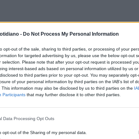
otidiano -
Do Not Process My Personal Information
to opt-out of the sale, sharing to third parties, or processing of your per
formation for targeted advertising by us, please use the below opt-out s
r selection. Please note that after your opt-out request is processed y
eing interest-based ads based on personal information utilized by us or
disclosed to third parties prior to your opt-out. You may separately opt-
losure of your personal information by third parties on the IAB’s list of
. This information may also be disclosed by us to third parties on the
IA
Participants
that may further disclose it to other third parties.
l Data Processing Opt Outs
o opt-out of the Sharing of my personal data.