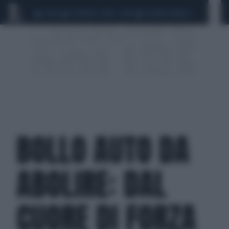
CEUTA
SCANDALO CONTE-COVID
SIGFRIDO RANUCCI
BOLLO AUTO DA
ABOLIRE: DAL
CUORE DI FORZA