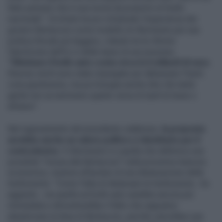
fatto pensare che è una norma da proporre al livello
nazionale”. Occhiuto ha poi richiamato l’esperienza dei
governi Berlusconi come modello di riferimento per una
politica fiscale più leggera, citando tra le riforme
l’abolizione dell’Ici e delle tasse di successione.
“Eliminare il bollo auto costa circa 6,5 miliardi di euro.
Risorse simili sono state impiegate per abbassare l’Irpef,
cosa giustissima, ma poi bisogna anche dire che tanta
gente non sa nemmeno quanto versa di Irpef al mese o
all’anno”.
Nel ragionamento del presidente calabrese,
la proposta
avrebbe anche un valore politico e identitario per il
centrodestra
. Il riferimento è a quella che definisce una
possibile “mossa alla Berlusconi” nella prossima manovra
economica, insieme all’ipotesi di una detassazione delle
tredicesime. “Come l’idea di detassare le tredicesime , ha
aggiunto , ma quella sul bollo auto sarebbe ancora più
immediata e dimostrerebbe il fatto che sappiamo
attualizzare la linea di Berlusconi, perché cancellare una