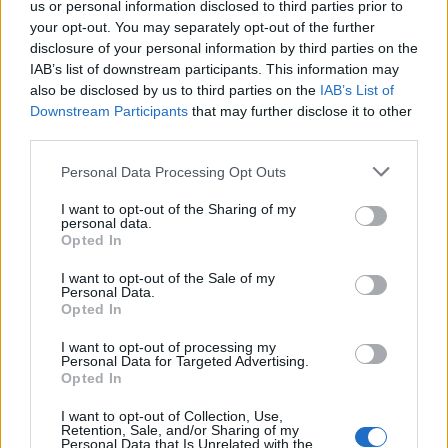
us or personal information disclosed to third parties prior to
your opt-out. You may separately opt-out of the further
Seguici su Google Discover
disclosure of your personal information by third parties on the
IAB’s list of downstream participants. This information may
Segui Libero Quotidiano su Google Discover
also be disclosed by us to third parties on the
IAB’s List of
Scegli Libero Quotidiano come fonte preferita
Downstream Participants
that may further disclose it to other
third parties.
SEZIONI
Personal Data Processing Opt Outs
I want to opt-out of the Sharing of my
SPETTACOLI
personal data.
Opted In
SCIENZA E TECH
I want to opt-out of the Sale of my
Personal Data.
Opted In
ALTRO
I want to opt-out of processing my
Personal Data for Targeted Advertising.
Opted In
I want to opt-out of Collection, Use,
Retention, Sale, and/or Sharing of my
Personal Data that Is Unrelated with the