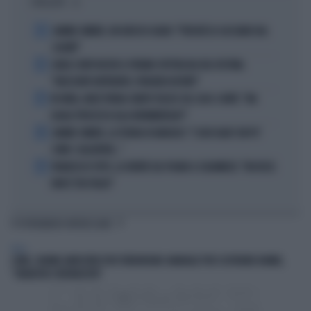
I PIÙ LETTI
1
JANNIK SINNER, UN GROSSO GUAIO: "PERCHÉ LO CACCIANO DAL
CASINÒ"
2
CARLO CONTI RICEVE IL PREMIO SPETTACOLO DEL FESTIVAL
"ORIZZONTI DIFFERENTI, PENSIERI DISTINTI"
3
IN ONDA, MULÈ FRENA SUBITO TELESE SUL CASO-CONTE: "MA
QUALE PROCESSO ALLA NORIMBERGA?!"
4
JANNIK SINNER, LA TEORIA DI NARGISO: "I SUOI GUAI? UN PO'
COME I CALCIATORI..."
5
FRANCESCO TOTTI, LA VERITÀ SUL PUGNO A COLONNESE: "MI DISSE:
NON È TUO FIGLIO"
TI POTREBBERO INTERESSARE
ITALIA
COMO, 16ENNE ARRESTATO PER TERRORISMO: MANUALE PER COSTRUIRE BOMBE,
"JIHADISTA E NEONAZISTA"