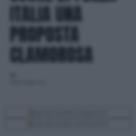
ITALIA UNA
PROPOSTA
CLAMOROSA
di
sabato 13 giugno 2026
Segui Libero Quotidiano su Google Discover
Scegli Libero Quotidiano come fonte preferita