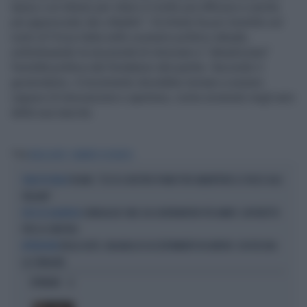
tassa o un tributo per intero è molto più efficace e anche
più apprezzato dai cittadini”. Occhiuto ha poi insistito sul
ruolo di Forza Italia nello scenario politico attuale,
sottolineando la necessità di rinnovare e “attualizzare”
l’eredità politica del fondatore del partito. Secondo il
governatore, il movimento dovrebbe tornare a essere
capace di innovazione e apertura, come avvenuto negli anni
della sua nascita.
Tag
BOLLO AUTO
ROBERTO OCCHIUTO
TAJANI, "ECCO IL NOSTRO PIANO PER ABBATTERE LE TASSE AGLI
SOLDI IN TASCA
ITALIANI"
SONDAGGIO SWG SUI GOVERNATORI PIÙ AMATI: CAPORETTO
ECCO LA CLASSIFICA
PER LA SINISTRA
BOLLO AUTO, VALANGA DI ACCERTAMENTI IN ARRIVO: CHI RISCHIA
ATTENZIONE
LA STANGATA
OPINIONI