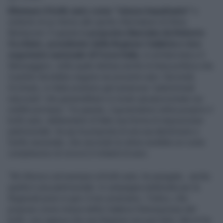
Eliminare il bollo auto come “misura impattante”
e
simbolo di un ritorno allo spirito riformatore di Silvio
Berlusconi. È questa la
proposta rilanciata da Roberto
Occhiuto
,
presidente della Regione Calabria e vice
segretario nazionale di Forza Italia
, in un’intervista a Il
Messaggero, nella quale delinea anche la linea politica che
il partito dovrebbe seguire nei prossimi anni. Secondo
Occhiuto, in Italia esistono già numerose “patrimoniali
nascoste” che graverebbero in modo sproporzionato sui
redditi più bassi. Tra queste, il governatore indica proprio il
bollo auto, definendolo di fatto una forma di imposizione
patrimoniale. Da qui la proposta di una sua abolizione a
livello nazionale, che secondo le stime avrebbe un costo
complessivo di circa 6,5 miliardi di euro.
“Mi riferisco ad esempio al bollo auto, ha spiegato, anche
quella è una patrimoniale. In campagna elettorale per le
Regionali presi in giro il mio avversario, Tridico, che
propose come misura della Calabria l’eliminazione del
bollo: non sapeva che una Regione non può farlo. Ma mi ha