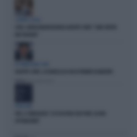
SCONTRO-SOCIAL
COVID, GIORGIA MELONI INCHIODA GIUSEPPE CONTE: "COME SFRUTTA
UNA TRAGEDIA"
IN COMMISSIONE COVID
GIUSEPPE CONTE, LA FIGURACCIA DI UN EX PREMIER DISABILITATO
Politica
di Alessandro Sallusti
PROIEZIONI
SWG, IL SONDAGGISTA: "IL PD HA PERSO DUE PUNTI, DA NON
SOTTOVALUTARE"