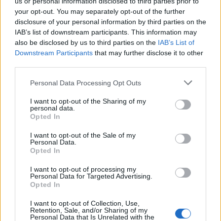
us or personal information disclosed to third parties prior to
your opt-out. You may separately opt-out of the further
Seguici su Google Discover
disclosure of your personal information by third parties on the
IAB’s list of downstream participants. This information may
Segui Libero Quotidiano su Google Discover
also be disclosed by us to third parties on the
IAB’s List of
Scegli Libero Quotidiano come fonte preferita
Downstream Participants
that may further disclose it to other
third parties.
SEZIONI
Personal Data Processing Opt Outs
I want to opt-out of the Sharing of my
SPETTACOLI
personal data.
Opted In
SCIENZA E TECH
I want to opt-out of the Sale of my
Personal Data.
Opted In
ALTRO
I want to opt-out of processing my
Personal Data for Targeted Advertising.
Opted In
I want to opt-out of Collection, Use,
Retention, Sale, and/or Sharing of my
Personal Data that Is Unrelated with the