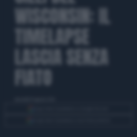
WISCONSIN: IL
TIMELAPSE
LASCIA SENZA
FIATO
mercoledì 14 agosto 2024
Segui Libero Quotidiano su Google Discover
Scegli Libero Quotidiano come fonte preferita