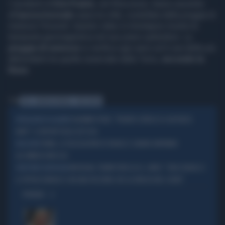
I residenti di
Erin Prairie
, nel Wisconsin, hanno assistito
all'
aurora boreale
sopra la città, costellata dalla pioggia di
meteore Perseidi. Questo video in timelapse mostra la
tempesta geomagnetica nel suo pieno splendore. La
pioggia di meteore
si verifica ogni anno ed è una delle più
abbondanti tra quelle osservate dalla Terra,
secondo la
Nasa
.
Tag
USA
AURORA BOREALE
WISCONSIN
VLADIMIR PUTIN, "PRONTO L'ATTACCO A UN PAESE
INTELLIGENCE IN ALLERTA
NATO": IL REPORT DEGLI 007 USA
ROMA, LE DELEGAZIONI DI ISRAELE E LIBANO ARRIVANO
NEGOZIATI
ALL’AMBASCIATA USA
MICHIGAN, TRUMP ATTACCA EL-SAYED: "ODIA ISRAELE E
VINCITORE IN MICHIGAN
IL POPOLO EBRAICO CON UNA PASSIONE CHE GLI BRUCIA NEL CUORE"
OPINIONI