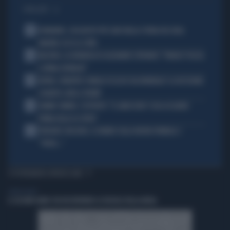
I PIÙ LETTI
1
DIOMANDE, L'ACQUISTO PIÙ CARO NELLA STORIA DEL REAL
MADRID: ECCO LE CIFRE
2
MACRON, LA DENUNCIA DI ALEXANDR STEPANOV: "PARIGI? PUZZA
E URINA OVUNQUE"
3
ARTAN, L'ARBITRO SOMALO ESCLUSO DAI MONDIALI? LA DECISIONE:
SCHIAFFO-UEFA A TRUMP
4
JANNIK SINNER, L'ESPERTO: "IL GINOCCHIO? COSA ACCADRÀ
PRIMA DELLO US OPEN"
5
FREDERIC VASSEUR, IL DUBBIO SULLA NUOVA FORMULA 1:
"FORSE..."
TI POTREBBERO INTERESSARE
LIBERO VIDEO
IL SECOND HAND STA RISCRIVENDO LE REGOLE DELLA MODA