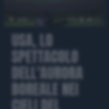
00:00
00:18
USA, LO
SPETTACOLO
DELL'AURORA
BOREALE NEI
CIELI DEL