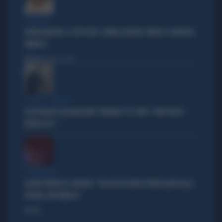
STRATEGIE
GIORGIA MELONI, IL VOTO UTILE: L'ARMA SEGRETA CONTRO IL GENERALE
VANNACCI
Politica
di Fausto Carioti
ACCUSE E SOSPETTI
LUCIO MALAN SULL'AUDIZIONE "ANOMALA" DI CONTE: "AMICI MOLTO
VICINI AL PD..."
VICEPREMIER
SALVINI SMENTISCE SANCHEZ: "BLOCCATI DECINE DI IRREGOLARI DALLA
SPAGNA, NON MINACCI"
Politica
di