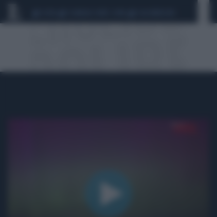
CEUTA
SCANDALO CONTE-COVID
CALCIOMERCATO