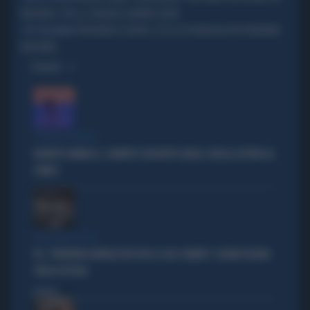
MEGHAN E I FIGLI, IL VIAGGIO A LONDRA SALTA?
PREVEDERE LE BORSE, ECCO LA TECNOLOGIA PER DIVENTARE
TUTTI NELL'ARENA
MILIONARI
OPINIONI
"PUNTI IN COMUNE"
ROBERTO VANNACCI, CONTATTO CON BEPPE GRILLO: QUELLA LETTERA AL
COMICO
TARLI DEMOCRATICI
PD, "PATENTINO ANTIFASCISTA PER LE SALE STAMPA": L'ULTIMO DELIRIO
CROLLA IN AULA
Politica
di