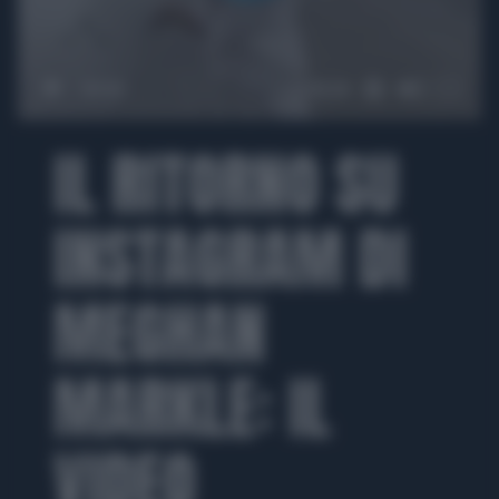
00:00
00:28
IL RITORNO SU
INSTAGRAM DI
MEGHAN
MARKLE: IL
VIDEO