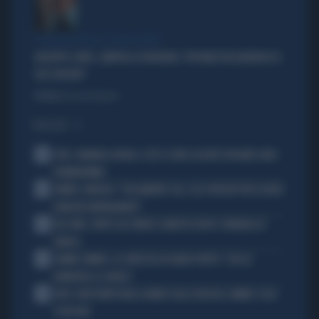
IL GRILLINO PENSA AI (SUOI) AFFARI
GIUSEPPE CONTE, ZAMPOLLI LO INCHIODA: "MI PARLÒ DELL'ALBERGO DI
SUO SUOCERO"
Politica
di Giacomo Amadori
I PIÙ LETTI
1
JUVE, RAVANELLI RIVELA: COSÌ SI SONO LASCIATI SFUGGIRE GIGIO
DONNARUMMA
2
SINNER, NARGISO: "FISICAMENTE? NO, ECCO PERCHÉ PUÒ ESSERSI
STANCATO MENTALMENTE"
3
IGLI TARE, FURTO SUL TRENO E ARRESTO DOPO I FUNERALI DI
BARESI
4
JANNIK SINNER, LA CERTEZZA DI DARIO PUPPO: "CHI GLI
ROMPERÀ LE SCATOLE"
5
AUTO, NON TENETE MAI LA MANO SULLA LEVA DEL CAMBIO: COSA
SI RISCHIA