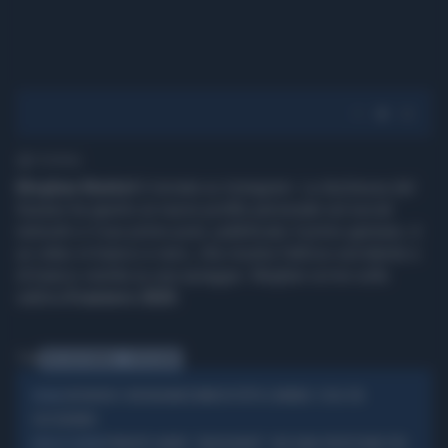
1' di lettura
Meghan Markel
è tornata su Instagram. La duchessa del
Sussex ha aperto un nuovo profilo personale sul social
network e il suo primo post, pubblicato il primo gennaio, è
un video in bianco e nero, che mostra l’attrice sorridente e
di bianco vestita su una spiaggia: Meghan scrive sulla
sabbia
il numero 2025
.
Tag
MEGHAN MARKLE
INSTAGRAM
FACEBOOK E INSTAGRAM DOWN IN TUTTO IL MONDO: COSA STA
SOCIAL
SUCCEDENDO
PRINCIPE HARRY, "ADDOLORATO": NESSUNA PROTEZIONE PER
DUCA DI SUSSEX