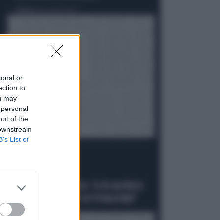
Politica
di Alessandro Sallusti
sonal or
ection to
ou may
 personal
out of the
 downstream
B’s List of
PROIEZIONI
SWG, IL SONDAGGISTA: "IL PD HA PERSO
DUE PUNTI, DA NON SOTTOVALUTARE"