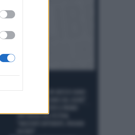
I PIÙ LETTI
JANNIK SINNER, UN GROSSO GUAIO:
1
"PERCHÉ LO CACCIANO DAL CASINÒ"
CARLO CONTI RICEVE IL PREMIO
2
SPETTACOLO DEL FESTIVAL
"ORIZZONTI DIFFERENTI, PENSIERI
DISTINTI"