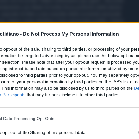
ne con la scritta "Make millionaires pay again". Secondo
parentamento con Musk di molte forze politiche della destra
, equivale di fatto a una svendita della sovranità nazionale
vio, hanno come obiettivo il loro personale profitto, Siamo
zza e potere, come Musk, possa far deragliare
otidiano -
Do Not Process My Personal Information
 transizione ecologica. Usiamo i nostri corpi per
’avidità capitalista più sfrenata. Ci serve una transizione
tecnologie accentrate nelle mani di pochi ecofascisti che
to opt-out of the sale, sharing to third parties, or processing of your per
formation for targeted advertising by us, please use the below opt-out s
r selection. Please note that after your opt-out request is processed y
eing interest-based ads based on personal information utilized by us or
disclosed to third parties prior to your opt-out. You may separately opt-
losure of your personal information by third parties on the IAB’s list of
. This information may also be disclosed by us to third parties on the
IA
Participants
that may further disclose it to other third parties.
l Data Processing Opt Outs
o opt-out of the Sharing of my personal data.