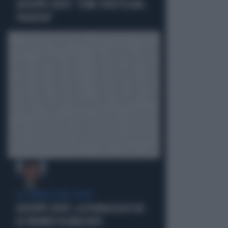
GIUSEPPE CONTE: "COME SFRUTTA UNA
TRAGEDIA"
IN COMMISSIONE COVID
GIUSEPPE CONTE, LA FIGURACCIA DI UN
EX PREMIER DISABILITATO