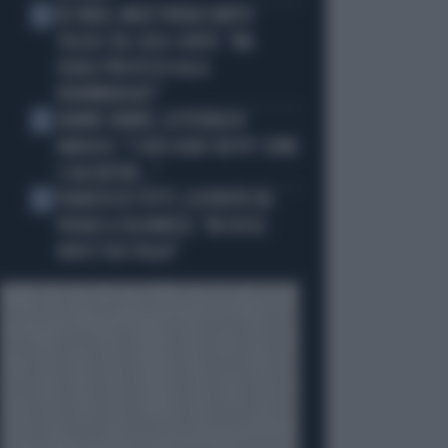
IN ONDA, MULÈ FRENA SUBITO
3
TELESE SUL CASO-CONTE: "MA
QUALE PROCESSO ALLA
NORIMBERGA?!"
JANNIK SINNER, LA TEORIA DI
4
NARGISO: "I SUOI GUAI? UN PO' COME
I CALCIATORI..."
FRANCESCO TOTTI, LA VERITÀ SUL
5
PUGNO A COLONNESE: "MI DISSE:
NON È TUO FIGLIO"