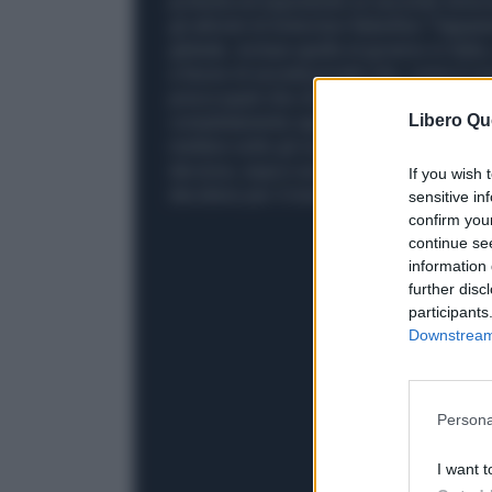
protesta ed esponendo un secondo striscio
gli attivisti di Extinction Rebellion "l'ap
globale, incluse quelle al governo in Italia
a favore di società private che, come è ov
preoccupati che chi detiene tanta ricche
Libero Qu
completamente ogni speranza di una giusta
mettere sotto gli occhi di tutti dove porta l
decisiva, equa e accessibile a tutti, non 
If you wish 
decidono per il mondo intero".
sensitive in
confirm you
continue se
information 
further disc
participants
Downstream 
Persona
I want t