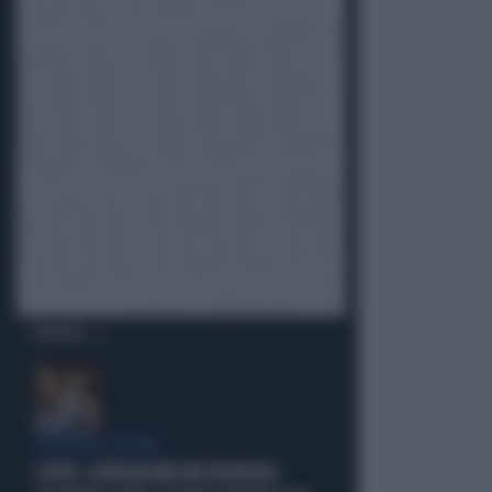
OPINIONI
SCONTRO-SOCIAL
COVID, GIORGIA MELONI INCHIODA