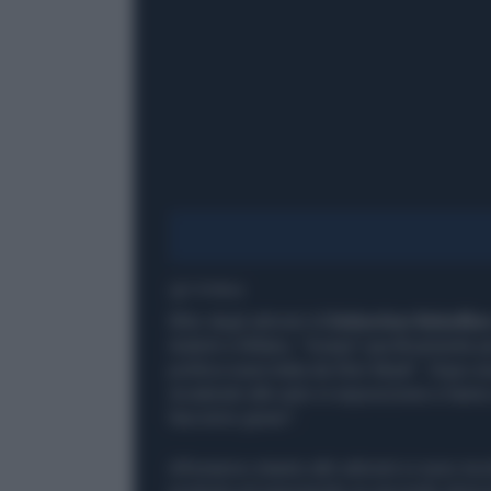
1' di lettura
Blitz degli attivisti di
Extinction Rebellio
Aulenti a Milano, "invasa" pacificamente p
politica esercitata da Elon Musk". Dopo ess
incatenati alle auto in esposizione e hanno
fascismo green".
All’esterno intanto altri attivisti si sono in