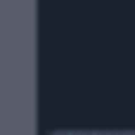
Tag
MILANO
GAE AULENTI
EXTINCTION REBELLIO