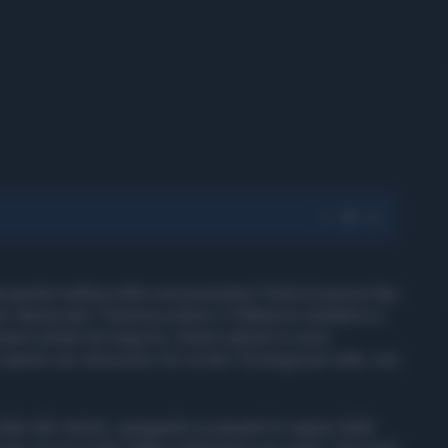
n
questa mattina nella concessionaria Tesla di piazza Gae
er denunciare "l’enorme potere e l’influenza mediatica e
ere entrati nel negozio, diversi attivisti si sono
 aperto uno striscione con scritto "Ecologia per tutte, non
collati alle vetrine, spiegando ai passanti le ragioni della