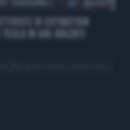
01:18
TTIVISTI DI EXTINCTION
 TESLA IN GAE AULENTI
CONDIVIDI
cover
Scegli Libero Quotidiano come fonte preferita