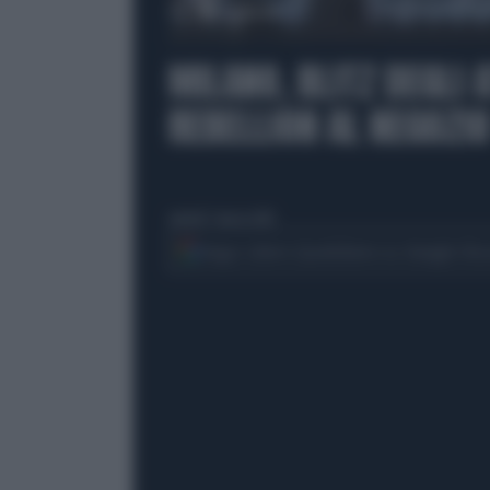
00:00
MILANO, BLITZ DEGLI A
REBELLION AL NEGOZIO
venerdì 7 marzo 2025
Segui Libero Quotidiano su Google Dis