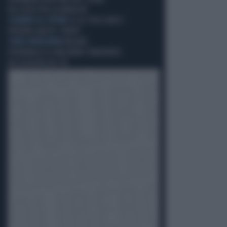
DELL'ODIO PER LA MOBILITÀ
SGUARDO AL FUTURO
SE AL POLICLINICO
OPERANO ANCHE I ROBOT
CORSA MENEGHINA
MILANO,
PIERFRANCESCO MAJORINO SPAVENTATO
DAI DISASTRI DEL PD