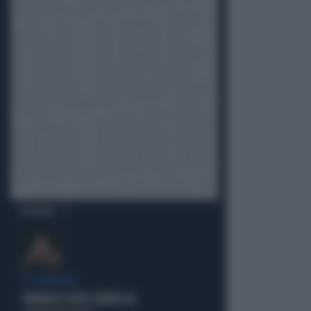
OPINIONI
IL GENERALE
VANNACCI NON CHIUDE AL