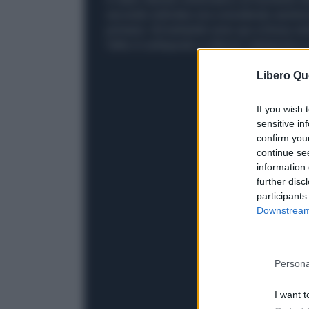
secondo individuo era considerato asintom
primario. Ed entrambi sono qui a Emory nel
l'altro è sottoposto a ulteriori valutazioni
Libero Qu
If you wish 
sensitive in
confirm you
continue se
information 
further disc
participants
Downstream 
Persona
I want t