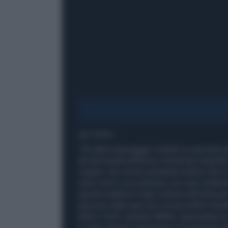
1' di lettura
Gli ultimi passeggeri rimasti su una nave 
arrivati lunedì all'Emory University Hospita
coppia. Uno di loro presenta sintomi lievi 
sono morti e sei persone con casi conferm
questa mattina è stato chiesto all'Unità per
persone dalla nave da crociera MVS-Hondiu
detto il Dott. Aneesh Mehta, specialista in
è stato ritenuto sintomatico al momento del