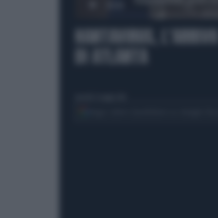
00:00
HANTAVIRUS, L'ARRIVO
DI ATLANTA
martedì 12 maggio 2026
Segui Libero Quotidiano su Google Dis