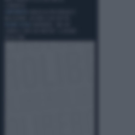
CLAMOROSO
L'ANTENNISTA
L'ANGOSCIA PER VIROLOGI E
MASCHERINE: GIÀ NON SE NE PUÒ PIÙ
DELIRIO SOCIAL
HANTAVIRUS, "MA CHE
CARINO IL TOPO CHE INFETTA!": IL DELIRIO
DELLA STAR