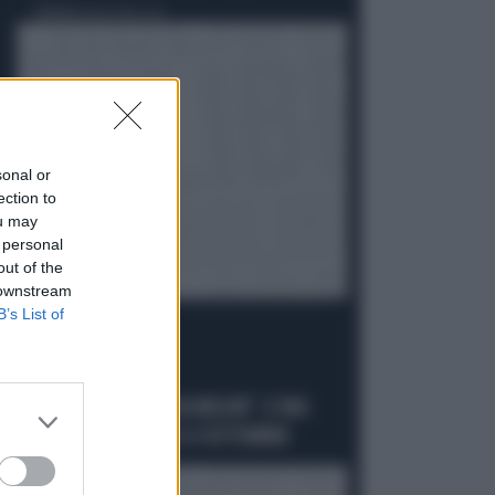
Politica
di Andrea Muzzolon
sonal or
ection to
ou may
 personal
out of the
 downstream
B’s List of
LA PREMIER
"DOVE VA IN VACANZA MELONI". E UNA
DATA DA SEGNARE: IL 4 SETTEMBRE