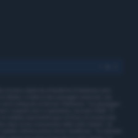
da crociera colpita da un'epidemia di hantavirus sono
l di Atlanta: si tratta di due passeggeri americani, una
e verrà sottoposto al test per l'hantavirus. Tre passeggeri
ati o sospetti sono in quarantena, secondo l'OMS. “E
 le malattie trasmissibili gravi di Emory di ricevere due
s dopo la loro evacuazione dalle Isole Canarie”, ha
 malattie infettive presso Emory Healthcare. “Un individuo
la valutazione prima di lasciare le Isole Canarie. E il