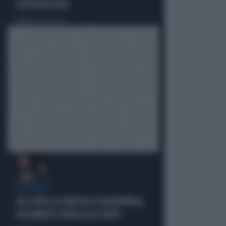
CENTRODESTRA
Politica
di Elisa Calessi
DISPERATI
SUL COVID LA SINISTRA SI AGGRAPPA AL
DOCUMENTO-PATACCA DI CONTE