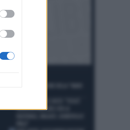
I PIÙ LETTI
ALL’ASTA IL PALLONE DELLA “MANO
1
DI DIO”
MALDINI VUOTA IL SACCO: "COSA È
2
SUCCESSO DAVVERO CON LA
NAZIONALE, MALAGÒ, GUARDIOLA E
PIRLO"