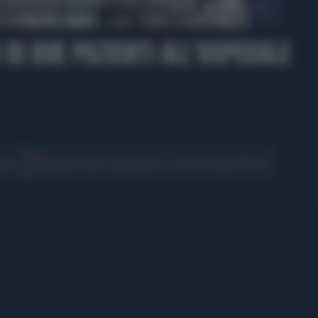
00:50
 DI DUE PAZIENTI ALL'OSPEDALE
CONDIVIDI
cover
Scegli Libero Quotidiano come fonte preferita