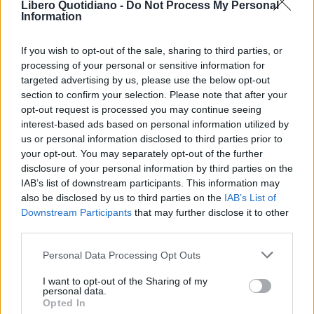
Libero Quotidiano -
Do Not Process My Personal
Information
If you wish to opt-out of the sale, sharing to third parties, or
processing of your personal or sensitive information for
targeted advertising by us, please use the below opt-out
section to confirm your selection. Please note that after your
opt-out request is processed you may continue seeing
interest-based ads based on personal information utilized by
us or personal information disclosed to third parties prior to
your opt-out. You may separately opt-out of the further
Seguici su Google Discover
disclosure of your personal information by third parties on the
IAB’s list of downstream participants. This information may
Segui Libero Quotidiano su Google Discover
also be disclosed by us to third parties on the
IAB’s List of
Scegli Libero Quotidiano come fonte preferita
Downstream Participants
that may further disclose it to other
third parties.
SEZIONI
Personal Data Processing Opt Outs
I want to opt-out of the Sharing of my
SPETTACOLI
personal data.
Opted In