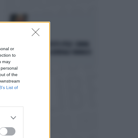
STRATEGIE
GIORGIA MELONI, IL VOTO UTILE: L'ARMA
sonal or
SEGRETA CONTRO IL GENERALE VANNACCI
ection to
ou may
Politica
di Fausto Carioti
 personal
out of the
 downstream
B’s List of