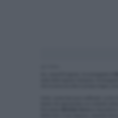
2' di lettura
Ieri, venerdì 8 agosto, la sceneggiata di
R
sede della regione Campania. Sceneggiata
che la aveva accolta in pompa magna, pres
Certo, scene ben poco edificanti. La De Cr
tranne che appropriata a un contesto istitu
Roccaraso
Michele Serra
su
Repubblica
Molto forti. E non stupisce, essendo Serr