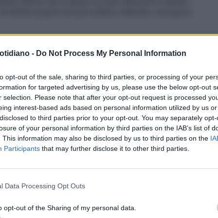
liere fellone che ha aperto le porte della polis a questa
a tiktoker proprio non può vederla, tollerarla, concepirla.
NZO, CHE FLOP GLI APPELLI SGRAMMATICATI
otidiano -
Do Not Process My Personal Information
solito raffinatissima – aveva ringraziato «l’assessore
tiere qua, che...
to opt-out of the sale, sharing to third parties, or processing of your per
formation for targeted advertising by us, please use the below opt-out s
r selection. Please note that after your opt-out request is processed y
eing interest-based ads based on personal information utilized by us or
disclosed to third parties prior to your opt-out. You may separately opt-
losure of your personal information by third parties on the IAB’s list of
. This information may also be disclosed by us to third parties on the
IA
Participants
that may further disclose it to other third parties.
l Data Processing Opt Outs
o opt-out of the Sharing of my personal data.