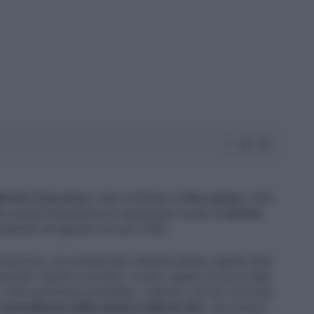
ita De Crescenzo
, alias la tiktoker di
Roccaraso
, nella
 costata l'espulsione al capogruppo locale di
Azione
,
tandosi ad apparire nei suoi video.
escenzo, una sostanziale militante grillina, appare tutto
zionale. Questo è pacifico. E però, quanto scrive su lady
, nella sua Amaca quotidiana, colpisce. Scrive cose forti.
a
un'emblema della sinistra radical-chic
, una sorta di