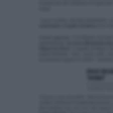
incarnazione del complesso di superiorità.
troppo.
"Lascio ai lettori, del tutto liberamente, il d
reazionario o il grido di dolore
di un ir
Dunque aggiunge: "Io la tiktoker che entra 
sgrammaticato,
la vorrei allontanata da
folgore la sfiora
". E quando di folgore, Se
(quasi) fulminata. "Vieni, copriti, esita, ch
sicuramente neppure un merito", riprende
RITA DE CRESCE
"ROVINATI"
La controversa t
cosiddetta 'invas
E ancora, in un crescendo: "Aprire bocca so
credersi all'altezza di qualunque governo, 
Non chiedersi mai, mai, mai: sarò capace? 