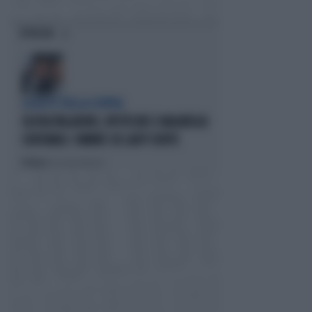
OPINIONI
LA RETE DELLA COPPIA
OLIVIA PALADINO, IPOTECHE E MAGHEGGI
CONTABILI: OMBRE SU LADY CONTE
Politica
di Giacomo Amadori