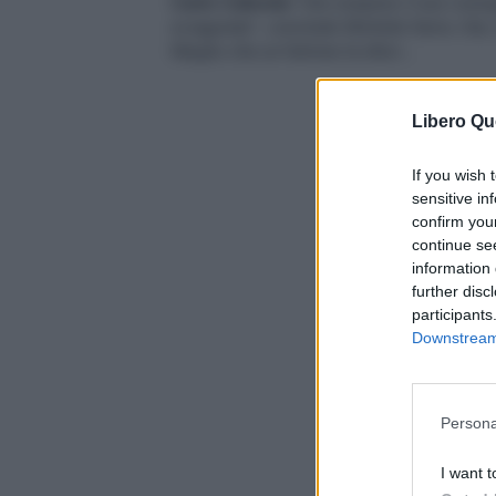
Carlo Calenda
"che sospeso il suo consig
sciagurata", conclude Michele Serra. Già, l
Meglio che un fulmine la sfiori...
RITA DE CRESCE
Libero Qu
In un video - al 
comunale di quar
If you wish 
sensitive in
confirm you
continue se
information 
further disc
participants
Downstream 
Persona
I want t