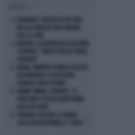
I PIÙ LETTI
DIOMANDE, L'ACQUISTO PIÙ CARO
1
NELLA STORIA DEL REAL MADRID:
ECCO LE CIFRE
MACRON, LA DENUNCIA DI ALEXANDR
2
STEPANOV: "PARIGI? PUZZA E URINA
OVUNQUE"
ARTAN, L'ARBITRO SOMALO ESCLUSO
3
DAI MONDIALI? LA DECISIONE:
SCHIAFFO-UEFA A TRUMP
JANNIK SINNER, L'ESPERTO: "IL
4
GINOCCHIO? COSA ACCADRÀ PRIMA
DELLO US OPEN"
FREDERIC VASSEUR, IL DUBBIO
5
SULLA NUOVA FORMULA 1: "FORSE..."