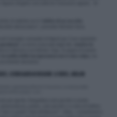
 Eppure sfogarlo così sulla De Crescenzo appare... fin
iritto di stabilire se è il
delirio di un vecchio
riducibile democratico", premette Michele Serra.
nel Consiglio comunale di Napoli per il suo siparietto
i gendarmi
. La vorrei scacciata dagli dèi,
mentre la
rra si riferisce a un fulmine. Ergo, le augura di essere
e
la nudità della tua ignoranza non è una colpa
, ma
 picchiando durissimo.
NZO, SCENEGGIATA IN REGIONE: IL VIDEO, GRILLINI
iktoker napoletana Rita De Crescenzo, la stessa della
ione di Roccaraso', e un ...
lo per aprirla, fotografarsi solo perché si esiste,
autorevolezza, potere, solo perché ci si alza al mattino.
Sarò in grado? Sarà all'altezza?". Infine, i complimenti a