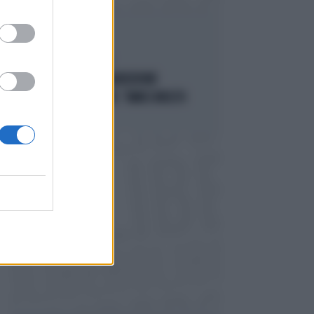
ACCUSE E SOSPETTI
LUCIO MALAN SULL'AUDIZIONE
"ANOMALA" DI CONTE: "AMICI MOLTO
VICINI AL PD..."