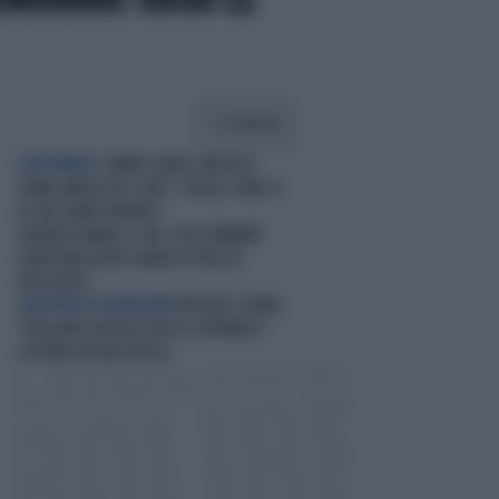
CONDIVIDI
L'EDITORIALE
CAMPO LARGO, MICHELE
SERRA UMILIA PD E M5S: "DITELO: NON CE
LA FACCIAMO PROPRIO"
SIGFRIDO RANUCCI, NEL CASO IRROMPE
L'AFRICANO BODY-GUARD DI RITA DE
CRESCENZO
SALOTTINI IN AGITAZIONE
MICHELE SERRA,
"VOGLIONO UN FASCISTA AL QUIRINALE":
L'ULTIMO DELIRIO ROSSO