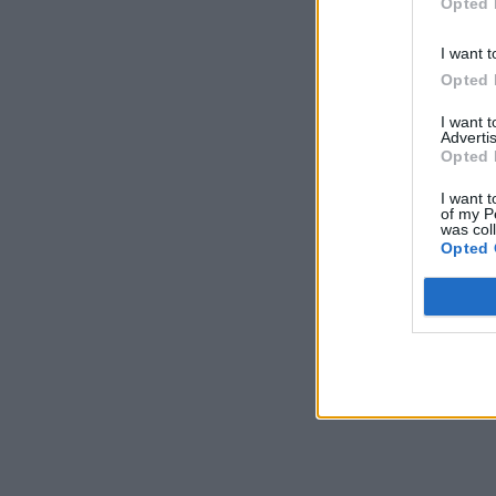
Opted 
I want t
Opted 
I want 
Advertis
Opted 
I want t
of my P
was col
Opted 