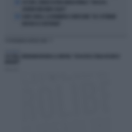
4
4 DI SERA, SENALDI AZZERA ANGELO BONELLI: "CON LUI AL
GOVERNO FARÀ MENO CALDO?"
5
FLAVIO COBOLLI, LA DRAMMATICA CONFESSIONE: "DA 3 SETTIMANE
NON RIESCO A RESPIRARE"
TI POTREBBERO INTERESSARE
PERSONAGGI
4 DI SERA, VERDERAMI INCHIODA LA SINISTRA: "CHI HA RESO L'ITALIA UN HUB DI
MIGRANTI"
Redazione