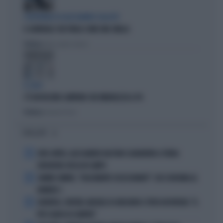
L'EDITORIALE DI ALESSANDRO SALLUSTI
IL GENERALE CHE PARLA COME UNA SIBILLA
Politica
di Alessandro Sallusti
IL CASO
C'È UN FASSINO CAMPANO CHE IMBARAZZA IL PD
Politica
di Daniele Priori
I PIÙ LETTI
1
JUVE-INTER, ALESSANDRO BASTONI SCARAVENTA A TERRA
ZHEGROVA: RISSA IN CAMPO
2
JANNIK SINNER, "DOLCEMENTE OSSESSIONATO": CHI SI INCHINA AL
NUMERO 1
3
JUVENTUS, PAPERE-MICHELE DI GREGORIO E TIFOSI IN RIVOLTA: "IL
PIÙ SCARSO DI SEMPRE"