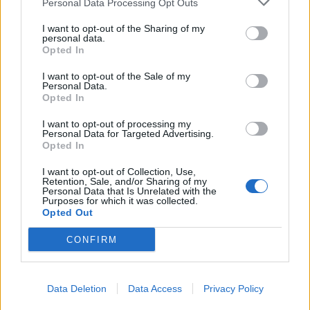
SEZIONI
Personal Data Processing Opt Outs
I want to opt-out of the Sharing of my
SPETTACOLI
personal data.
Opted In
SCIENZA E TECH
I want to opt-out of the Sale of my
Personal Data.
Opted In
ALTRO
I want to opt-out of processing my
Personal Data for Targeted Advertising.
Opted In
I want to opt-out of Collection, Use,
Retention, Sale, and/or Sharing of my
Personal Data that Is Unrelated with the
Purposes for which it was collected.
Libero Shopping
Contatti
Pubblicità
Cookie policy
Privacy policy
Opted Out
Condizioni generali
Modello 231
Assistenza
Preferenze Privacy
CONFIRM
Editoriale Libero S.r.l. - Sede Legale: Via dell’Aprica 18, 20158 Milano -
Registro Imprese di Milano Monza Brianza Lodi: C.F. e P.IVA 06823221004 -
R.E.A. Milano n. 1690166 Cap. Soc. € 400.000,00 i.v.
Tutti i diritti riservati - ISSN (sito web): 2531-6370
Data Deletion
Data Access
Privacy Policy