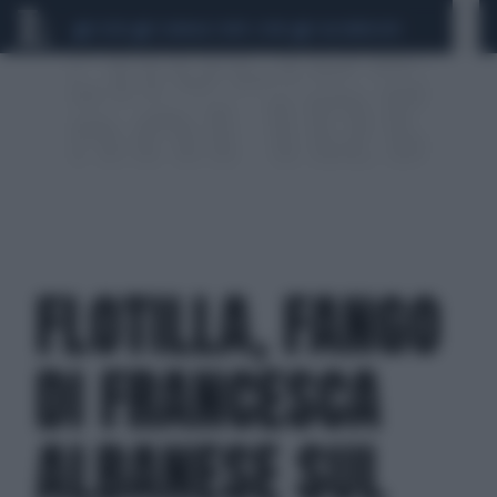
CEUTA
SCANDALO CONTE-COVID
CALCIOMERCATO
FLOTILLA, FANGO
DI FRANCESCA
ALBANESE SUL