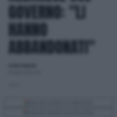
GOVERNO: "LI
HANNO
ABBANDONATI"
di Andrea Tempestini
mercoledì 1 ottobre 2025
(LaPresse)
Segui Libero Quotidiano su Google Discover
Scegli Libero Quotidiano come fonte preferita