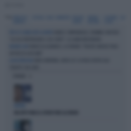
1' di lettura
Tag
FRANCESCA
FLOTILLA
GAZA
DIMARTEDÌ
FREGATA
MARINA
GIOVANNI
LA7
ALBANESE
ALPINO
MILITARE
FLORIS
DANIELE COMPATANGELO, DRAMMA E MISTERO:
PIÙ DI 15 GIORNI DOPO LA MORTE
"GLI USA TRATTENGONO IL SUO CORPO". LA SALMA NON RIENTRA
FRANCESCA ALBANESE, LA SPARATA: "PERCHÉ SANCHEZ PAGA
RELATRICE ONU
UN PREZZO ALTISSIMO"
ENRICO MENTANA, ADDIO LA7: LA FRASE DIETRO ALLO
LA RICOSTRUZIONE
STRAPPO CON CAIRO
OPINIONI
BUFERA
NELL'ATTO PATACCA COPIATI PURE GLI ERRORI