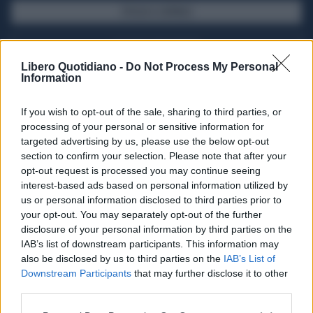
SFOGLIA IL GIORNALE
ACQUISTA ABBONAMENTO
Libero Quotidiano -
Do Not Process My Personal
Information
If you wish to opt-out of the sale, sharing to third parties, or
processing of your personal or sensitive information for
targeted advertising by us, please use the below opt-out
section to confirm your selection. Please note that after your
opt-out request is processed you may continue seeing
interest-based ads based on personal information utilized by
us or personal information disclosed to third parties prior to
your opt-out. You may separately opt-out of the further
Seguici su Google Discover
disclosure of your personal information by third parties on the
IAB’s list of downstream participants. This information may
Segui Libero Quotidiano su Google Discover
also be disclosed by us to third parties on the
IAB’s List of
Scegli Libero Quotidiano come fonte preferita
Downstream Participants
that may further disclose it to other
third parties.