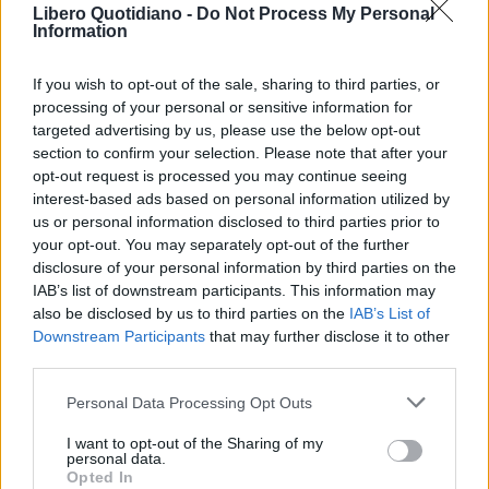
Libero Quotidiano -
Do Not Process My Personal
Information
If you wish to opt-out of the sale, sharing to third parties, or
processing of your personal or sensitive information for
targeted advertising by us, please use the below opt-out
section to confirm your selection. Please note that after your
opt-out request is processed you may continue seeing
interest-based ads based on personal information utilized by
us or personal information disclosed to third parties prior to
your opt-out. You may separately opt-out of the further
Seguici su Google Discover
disclosure of your personal information by third parties on the
IAB’s list of downstream participants. This information may
Segui Libero Quotidiano su Google Discover
also be disclosed by us to third parties on the
IAB’s List of
Scegli Libero Quotidiano come fonte preferita
Downstream Participants
that may further disclose it to other
third parties.
SEZIONI
Personal Data Processing Opt Outs
I want to opt-out of the Sharing of my
SPETTACOLI
personal data.
Opted In