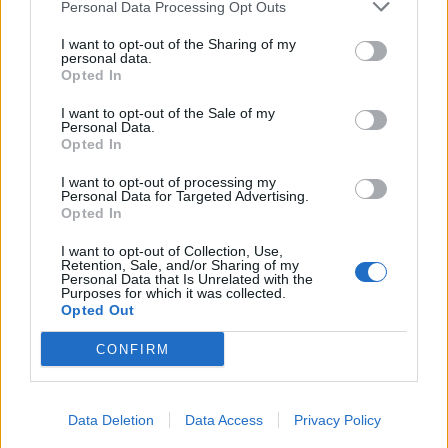
Personal Data Processing Opt Outs
I want to opt-out of the Sharing of my
personal data.
Opted In
I want to opt-out of the Sale of my
Personal Data.
Opted In
I want to opt-out of processing my
Personal Data for Targeted Advertising.
Opted In
I want to opt-out of Collection, Use,
Retention, Sale, and/or Sharing of my
Personal Data that Is Unrelated with the
Purposes for which it was collected.
Opted Out
CONFIRM
Data Deletion
Data Access
Privacy Policy