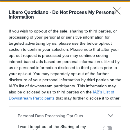
Libero Quotidiano -
Do Not Process My Personal
Information
If you wish to opt-out of the sale, sharing to third parties, or
processing of your personal or sensitive information for
targeted advertising by us, please use the below opt-out
section to confirm your selection. Please note that after your
opt-out request is processed you may continue seeing
interest-based ads based on personal information utilized by
us or personal information disclosed to third parties prior to
your opt-out. You may separately opt-out of the further
disclosure of your personal information by third parties on the
IAB’s list of downstream participants. This information may
also be disclosed by us to third parties on the
IAB’s List of
Downstream Participants
that may further disclose it to other
third parties.
Personal Data Processing Opt Outs
I want to opt-out of the Sharing of my