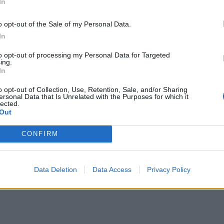
In
o opt-out of the Sale of my Personal Data.
In
to opt-out of processing my Personal Data for Targeted
ing.
In
o opt-out of Collection, Use, Retention, Sale, and/or Sharing
ersonal Data that Is Unrelated with the Purposes for which it
lected.
Out
CONFIRM
Data Deletion
Data Access
Privacy Policy