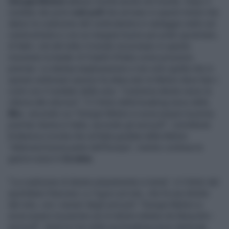
Giorgia Meloni
adesso trionfa anche nel mondo. Dopo il
risultato dei primi
exit poll
che arrivano in questi minuti che
danno la coalizione del centrodestra in vantaggio netto sul
centrosinistra e con un margine buono per poter governare,
di fatto i siti del tutto il mondo incoronano in questo
momento la leader di Fratelli d'Italia come prossimo
premier. La stampa anglosassone e non solo quella che in
queste settimane spesso ha attaccato la Meloni deve fare i
conti con il risultato delle urne. "L’estrema destra verso la
vittoria alle elezioni". È il titolo della breaking news della
Bbc
, secondo cui "Giorgia Meloni si avvia essere la prima
premier donna in Italia, secondo gli exit poll". L’emittente
britannica ricorda che un’Italia guidata dalla Meloni
"allarmerà buona parte dell’Europa", mentre continua la
guerra russa in
Ucraina
.
"La coalizione di destra ampiamente in testa", è il titolo del
quotidiano francese
Le Figaro
sul sito, che fa una diretta
dal voto, con i numeri degli exit poll. "Giorgia Meloni si
avvia essere la premier più di destra italiana da Mussolini -
exit poll", titola la Cnn nella sua breaking news dedicata