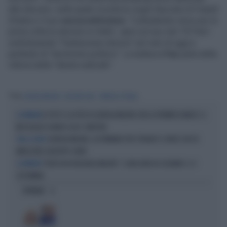
alle elezioni, nella quale ricorda le origini fasciste di Fratelli
d’Italia e il suo
euroscetticismo
. "L’ultradestra vince per la
prima volta le elezioni in Italia", apre sul suo sito "El Pais",
sottolineando "l’astensione storica" nel voto di oggi e
parlando di "terremoto politico". La tedesca
Faz
parla della
vittoria della "destra radicale".
Tag
GIORGIA MELONI
ELEZIONI 2022
FRATELLI D'ITALIA
IL POST E LA FOTO DI GIORGIA MELONI CON LA PREMIER DANESE: IL
LA PREMIER
MESSAGGIO CHIARO A UE E SINISTRA
GIORGIA MELONI, LA FERMANO PER STRADA? IL VIDEO CHE FA
TRA LA GENTE
IMPAZZIRE GIUSEPPE CONTE
"DOVE VA IN VACANZA MELONI". E UNA DATA DA SEGNARE: IL 4
LA PREMIER
SETTEMBRE
OPINIONI