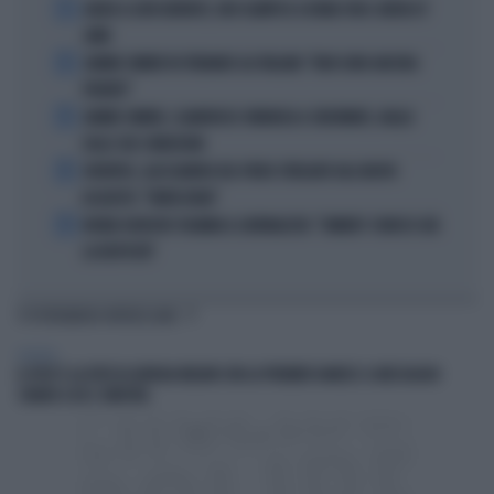
1
ADDIO A LIVIO BERRUTI, ORO OLIMPICO A ROMA 1960: AVEVA 87
ANNI
2
JANNIK SINNER FA TREMARE GLI ITALIANI: "NON SONO ANCORA
PRONTO"
3
JANNIK SINNER, CLAMOROSO: RINUNCIA A CINCINNATI, GIALLO
SULLE SUE CONDIZIONI
4
JUVENTUS, ALESSANDRO DEL PIERO STREGATO DAL NUOVO
ACQUISTO: "TANTA ROBA"
5
NOVAK DJOKOVIC FULMINA IL GIORNALISTA: "SINNER? CONOSCI GIÀ
LA RISPOSTA"
TI POTREBBERO INTERESSARE
POLITICA
IL POST E LA FOTO DI GIORGIA MELONI CON LA PREMIER DANESE: IL MESSAGGIO
CHIARO A UE E SINISTRA