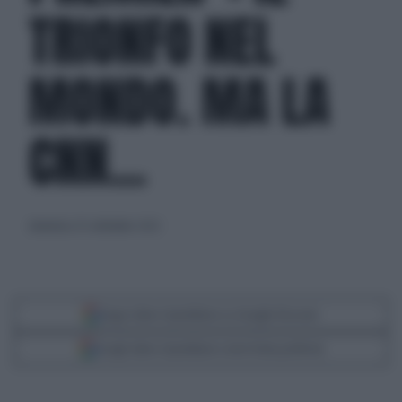
TRIONFO NEL
MONDO. MA LA
CNN...
domenica 25 settembre 2022
Segui Libero Quotidiano su Google Discover
Scegli Libero Quotidiano come fonte preferita