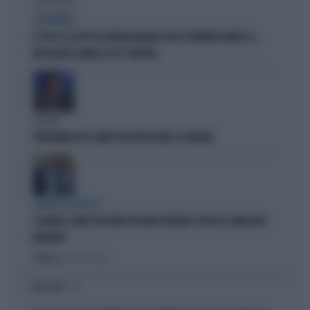
LA PREMIER
IL POST E LA FOTO DI GIORGIA MELONI CON LA PREMIER DANESE: IL
MESSAGGIO CHIARO A UE E SINISTRA
IL CASO
FRATOIANNI USA I MORTI PER ATTACCARE IL GOVERNO
SILENZIO SOSPETTO
SCHLEIN E CONTE TACCIONO PER NON PERDERE I VOTI DEL SINDACATO
MILITANTE
Politica
di Pietro Senaldi
I PIÙ LETTI