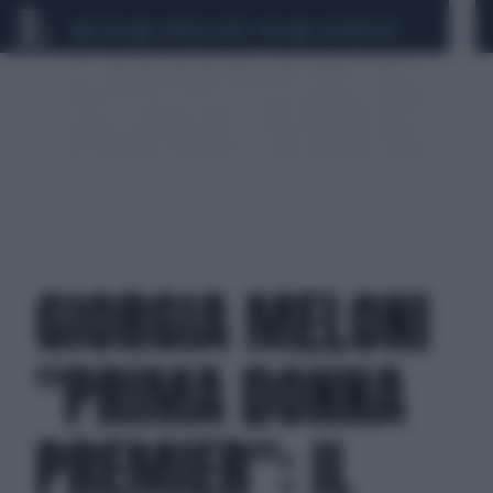
CEUTA
SCANDALO CONTE-COVID
CALCIOMERCATO
GIORGIA MELONI
"PRIMA DONNA
PREMIER": IL