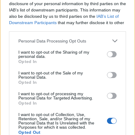
Seguici su Google Discover
disclosure of your personal information by third parties on the
IAB’s list of downstream participants. This information may
Segui Libero Quotidiano su Google Discover
also be disclosed by us to third parties on the
IAB’s List of
Scegli Libero Quotidiano come fonte preferita
Downstream Participants
that may further disclose it to other
third parties.
SEZIONI
Personal Data Processing Opt Outs
I want to opt-out of the Sharing of my
SPETTACOLI
personal data.
Opted In
SCIENZA E TECH
I want to opt-out of the Sale of my
Personal Data.
Opted In
ALTRO
I want to opt-out of processing my
Personal Data for Targeted Advertising.
Opted In
I want to opt-out of Collection, Use,
Retention, Sale, and/or Sharing of my
Personal Data that Is Unrelated with the
Purposes for which it was collected.
Libero Shopping
Contatti
Pubblicità
Cookie policy
Privacy policy
Opted Out