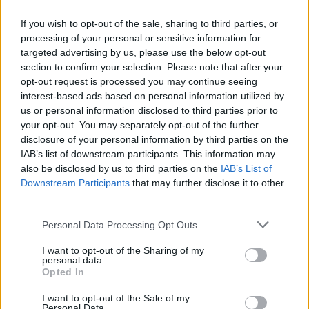
If you wish to opt-out of the sale, sharing to third parties, or
processing of your personal or sensitive information for
targeted advertising by us, please use the below opt-out
section to confirm your selection. Please note that after your
opt-out request is processed you may continue seeing
interest-based ads based on personal information utilized by
us or personal information disclosed to third parties prior to
your opt-out. You may separately opt-out of the further
Seguici su Google Discover
disclosure of your personal information by third parties on the
IAB’s list of downstream participants. This information may
Segui Libero Quotidiano su Google Discover
also be disclosed by us to third parties on the
IAB’s List of
Scegli Libero Quotidiano come fonte preferita
Downstream Participants
that may further disclose it to other
third parties.
SEZIONI
Personal Data Processing Opt Outs
I want to opt-out of the Sharing of my
SPETTACOLI
personal data.
Opted In
SCIENZA E TECH
I want to opt-out of the Sale of my
Personal Data.